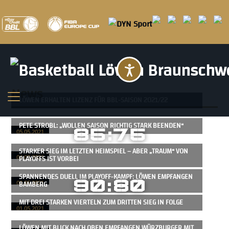
Barrierefreihei
News
LÖWEN ERHALTEN LIZENZ FÜR BBL-SAISON 2021/22
PETE STROBL: „WOLLEN SAISON RICHTIG STARK BEENDEN“
85:75
05.05.2021
STARKER SIEG IM LETZTEN HEIMSPIEL – ABER „TRAUM“ VON
PLAYOFFS IST VORBEI
04.05.2021
SPANNENDES DUELL IM PLAYOFF-KAMPF: LÖWEN EMPFANGEN
90:80
BAMBERG
02.05.2021
MIT DREI STARKEN VIERTELN ZUM DRITTEN SIEG IN FOLGE
01.05.2021
LÖWEN MIT BLICK NACH OBEN EMPFANGEN WÜRZBURGER MIT