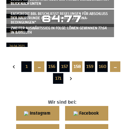
BLICK NACH UNTEN
29.04.2021
EASYCREDIT BBL BESCHLIESST REGELUNGEN FÜR ABSCHLUSS D
64:77
ER HAUPTRUNDE & PLAYOFFS UNTER „CORONA-B
28.04.2021
EDINGUNGEN”
ZWEITER AUSWÄRTSSIEG IN FOLGE: LÖWEN GEWINNEN 77:64
IN BAYREUTH
27.04.2021
24.04.2021
1
…
156
157
158
159
160
…
171
Wir sind bei:
Instagram
Facebook