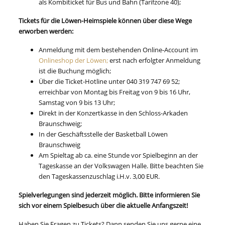
als Kombiticket für Bus und Bahn (Tarifzone 40);
Tickets für die Löwen-Heimspiele können über diese Wege
erworben werden:
Anmeldung mit dem bestehenden Online-Account im
Onlineshop der Löwen;
erst nach erfolgter Anmeldung
ist die Buchung möglich;
Über die Ticket-Hotline unter 040 319 747 69 52;
erreichbar von Montag bis Freitag von 9 bis 16 Uhr,
Samstag von 9 bis 13 Uhr;
Direkt in der Konzertkasse in den Schloss-Arkaden
Braunschweig;
In der Geschäftsstelle der Basketball Löwen
Braunschweig
Am Spieltag ab ca. eine Stunde vor Spielbeginn an der
Tageskasse an der Volkswagen Halle. Bitte beachten Sie
den Tageskassenzuschlag i.H.v. 3,00 EUR.
Spielverlegungen sind jederzeit möglich. Bitte informieren Sie
sich vor einem Spielbesuch über die aktuelle Anfangszeit!
Haben Sie Fragen zu Tickets? Dann senden Sie uns gerne eine