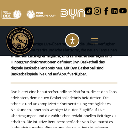
DYN Basketball – Live-TV
Barrierefreihei
Durch hochwertige Live-Übertragungen, die überall verfügbar
sind, eine benutzerfreundliche Plattform, die neuen Fans einen
einfachen Einstieg ermöglicht, und zahlreiche Beiträgen und
Hintergrundinformationen definiert Dyn Basketball das
digitale Basketballerlebnis neu. Mit Dyn Basketball sind
Basketballspiele live und auf Abruf verfügbar.
Dyn bietet eine benutzerfreundliche Plattform, die es den Fans
erleichtert, dem neuen Basketballerlebnis beizutreten. Die
schnelle und unkomplizierte Kontoerstellung ermöglicht es
Neukunden, innerhalb weniger Minuten Zugriff auf Live-
Übertragungen und die zahlreichen redaktionellen Beiträge zu
erhalten. Die intuitive Benutzeroberfläche von Dyn macht es
leicht, sich zurechtzufinden und das volle, individualiserte