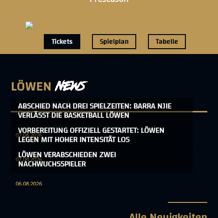
Tickets
Spielplan
Tabelle
LÖWEN
NEWS
ABSCHIED NACH DREI SPIELZEITEN: BARRA NJIE
VERLÄSST DIE BASKETBALL LÖWEN
VORBEREITUNG OFFIZIELL GESTARTET: LÖWEN
07.08.2026
LEGEN MIT HOHER INTENSITÄT LOS
LÖWEN VERABSCHIEDEN ZWEI
07.08.2026
NACHWUCHSSPIELER
06.08.2026
Alle Neuigkeiten