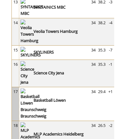
13
34
38.2
-3
SYNTAINICS MBC
14
34
38.2
-4
Veolia Towers Hamburg
15
34
35.3
-7
SKYLINERS
16
34
35.3
-1
Science City Jena
17
34
29.4
+1
Basketball Löwen
Braunschweig
18
34
26.5
-2
MLP Academics Heidelberg