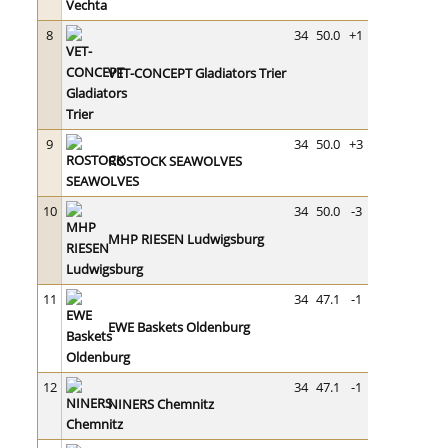
8
34
50.0
+1
VET-CONCEPT Gladiators Trier
9
34
50.0
+3
ROSTOCK SEAWOLVES
10
34
50.0
-3
MHP RIESEN Ludwigsburg
11
34
47.1
-1
EWE Baskets Oldenburg
12
34
47.1
-1
NINERS Chemnitz