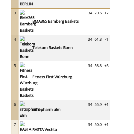
3
34
70.6
+7
BMA365 Bamberg Baskets
4
34
61.8
-1
Telekom Baskets Bonn
5
34
58.8
+3
Fitness First Würzburg
Baskets
6
34
55.9
+1
ratiopharm ulm
7
34
50.0
+1
RASTA Vechta