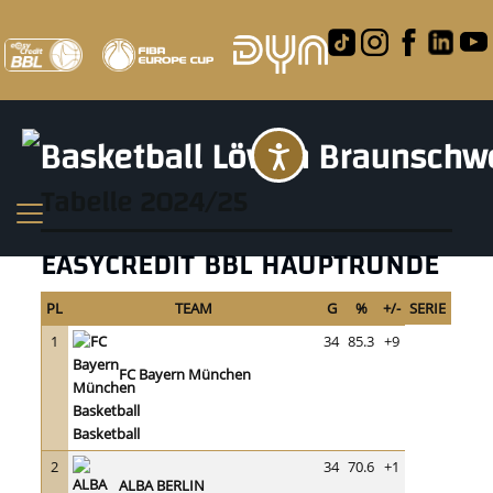
Barrierefreihei
Tabelle 2024/25
EASYCREDIT BBL HAUPTRUNDE
PL
TEAM
G
%
+/-
SERIE
1
34
85.3
+9
FC Bayern München
Basketball
2
34
70.6
+1
ALBA BERLIN