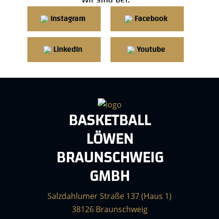
Instagram
Facebook
LinkedIn
Youtube
BASKETBALL
LÖWEN
BRAUNSCHWEIG
GMBH
Salzdahlumer Straße 137 (Haus 1)
38126 Braunschweig