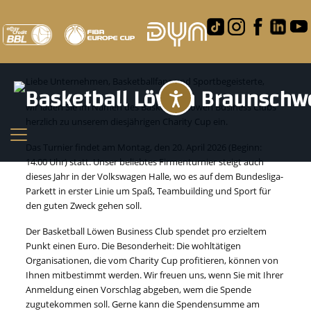
Charity Cup 2026
Liebe Unternehmen, Basketballfans und Sportbegeisterte,
Barrierefreihei
wir laden Sie im Namen des Basketball Löwen Business Clubs
herzlich zu unserem diesjährigen Charity Cup ein.
Das Turnier findet am Montag, den 20. April 2026 (Beginn:
14:00 Uhr) statt. Unser beliebtes Firmenturnier steigt auch
dieses Jahr in der Volkswagen Halle, wo es auf dem Bundesliga-
Parkett in erster Linie um Spaß, Teambuilding und Sport für
den guten Zweck gehen soll.
Der Basketball Löwen Business Club spendet pro erzieltem
Punkt einen Euro. Die Besonderheit: Die wohltätigen
Organisationen, die vom Charity Cup profitieren, können von
Ihnen mitbestimmt werden. Wir freuen uns, wenn Sie mit Ihrer
Anmeldung einen Vorschlag abgeben, wem die Spende
zugutekommen soll. Gerne kann die Spendensumme am