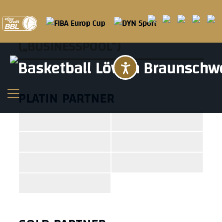
Mikrosponsoring
(„BUSINESSPOOL“)
Barrierefreihei
PLATIN PARTNER