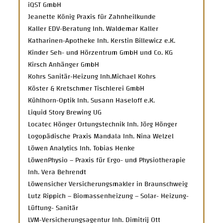
iQST GmbH
Jeanette König Praxis für Zahnheilkunde
Kaller EDV-Beratung Inh. Waldemar Kaller
Katharinen-Apotheke Inh. Kerstin Billewicz e.K.
Kinder Seh- und Hörzentrum GmbH und Co. KG
Kirsch Anhänger GmbH
Kohrs Sanitär-Heizung Inh.Michael Kohrs
Köster & Kretschmer Tischlerei GmbH
Kühlhorn-Optik Inh. Susann Haseloff e.K.
Liquid Story Brewing UG
Locatec Hönger Ortungstechnik Inh. Jörg Hönger
Logopädische Praxis Mandala Inh. Nina Welzel
Löwen Analytics Inh. Tobias Henke
LöwenPhysio – Praxis für Ergo- und Physiotherapie
Inh. Vera Behrendt
Löwensicher Versicherungsmakler in Braunschweig
Lutz Rippich – Biomassenheizung – Solar- Heizung-
Lüftung- Sanitär
LVM-Versicherungsagentur Inh. Dimitrij Ott