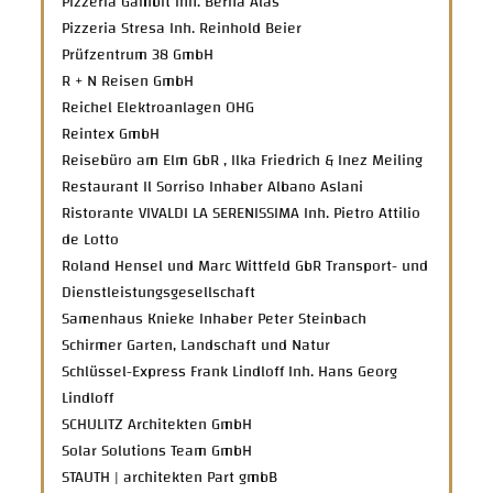
Pizzeria Gambit Inh. Berna Alas
Pizzeria Stresa Inh. Reinhold Beier
Prüfzentrum 38 GmbH
R + N Reisen GmbH
Reichel Elektroanlagen OHG
Reintex GmbH
Reisebüro am Elm GbR , Ilka Friedrich & Inez Meiling
Restaurant Il Sorriso Inhaber Albano Aslani
Ristorante VIVALDI LA SERENISSIMA Inh. Pietro Attilio
de Lotto
Roland Hensel und Marc Wittfeld GbR Transport- und
Dienstleistungsgesellschaft
Samenhaus Knieke Inhaber Peter Steinbach
Schirmer Garten, Landschaft und Natur
Schlüssel-Express Frank Lindloff Inh. Hans Georg
Lindloff
SCHULITZ Architekten GmbH
Solar Solutions Team GmbH
STAUTH | architekten Part gmbB