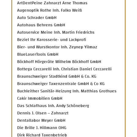
ArtDentPeine Zahnarzt Arne Thomas
Augenoptik Rothe Inh. Falko Weiß
Auto Schrader GmbH
Autohaus Behrens GmbH
Autoservice Meine Inh. Martin Friedrichs
Beziel Ihr Karosserie- und Lackprofi
Bier- und Wurstkontor Inh. Zeynep Yilmaz
BlueLaserTools GmbH
Böckhoff Hörgeräte Wilhelm Böckhoff GmbH
Bottega Ceccarelli Inh. Christian Daniel Ceccarelli
Braunschweiger Stadtkind GmbH & Co. KG
Braunschweiger Taxenzentrale GmbH & Co KG
Buchleither Sanitär-Heizung Inh. Matthias Grothues
Cakir Immobilien GmbH
Das Schlafhaus Inh. Andy Schöneberg
Dennis J. Olsen – Zahnarzt
Dentallabor Meyer GmbH
Die Brille J. Hillmann OHG
Dirk Richard Taxenbetrieb