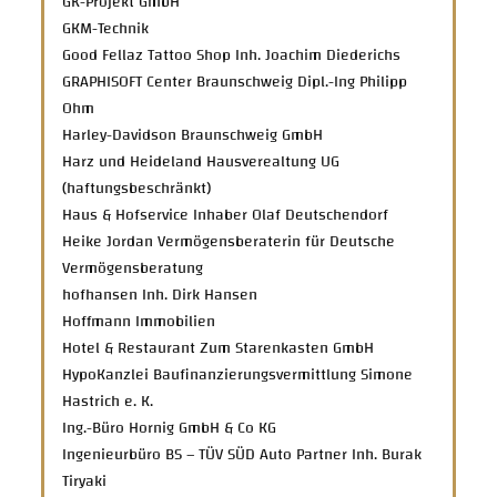
GK-Projekt GmbH
GKM-Technik
Good Fellaz Tattoo Shop Inh. Joachim Diederichs
GRAPHISOFT Center Braunschweig Dipl.-Ing Philipp
Ohm
Harley-Davidson Braunschweig GmbH
Harz und Heideland Hausverealtung UG
(haftungsbeschränkt)
Haus & Hofservice Inhaber Olaf Deutschendorf
Heike Jordan Vermögensberaterin für Deutsche
Vermögensberatung
hofhansen Inh. Dirk Hansen
Hoffmann Immobilien
Hotel & Restaurant Zum Starenkasten GmbH
HypoKanzlei Baufinanzierungsvermittlung Simone
Hastrich e. K.
Ing.-Büro Hornig GmbH & Co KG
Ingenieurbüro BS – TÜV SÜD Auto Partner Inh. Burak
Tiryaki