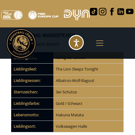
Henri
HENRI – DAS MASKOTTCHEN
Steckbrief
von Henri
Barrierefreihei
Lieblingsfilm:
König der Löwen
Lieblingslied:
The Lion Sleeps Tonight
Lieblingsessen:
Albatros-Wolf-Ragout
Sternzeichen:
3er-Schütze
Lieblingsfarbe:
Gold / Schwarz
Lebensmotto:
Hakuna Matata
Lieblingsort:
Volkswagen Halle