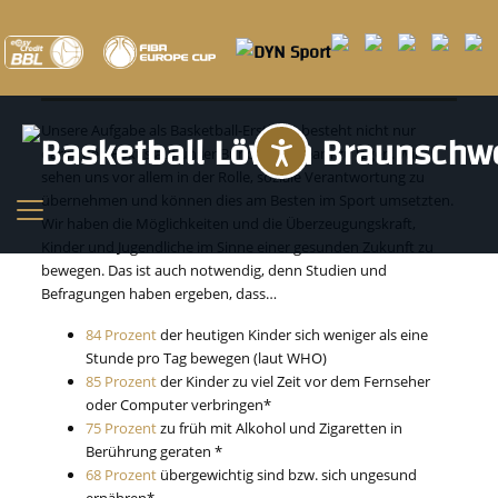
LöwenZukunft
Unsere Aufgabe als Basketball-Erstligist besteht nicht nur
Barrierefreihei
darin, den Fokus auf unser Bundesliga-Team zu legen. Wir
sehen uns vor allem in der Rolle, soziale Verantwortung zu
übernehmen und können dies am Besten im Sport umsetzten.
Wir haben die Möglichkeiten und die Überzeugungskraft,
Kinder und Jugendliche im Sinne einer gesunden Zukunft zu
bewegen. Das ist auch notwendig, denn Studien und
Befragungen haben ergeben, dass…
84 Prozent
der heutigen Kinder sich weniger als eine
Stunde pro Tag bewegen (laut WHO)
85 Prozent
der Kinder zu viel Zeit vor dem Fernseher
oder Computer verbringen*
75 Prozent
zu früh mit Alkohol und Zigaretten in
Berührung geraten *
68 Prozent
übergewichtig sind bzw. sich ungesund