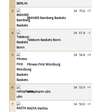
3
34
70.6
+7
BMA365 Bamberg Baskets
4
34
61.8
-1
Telekom Baskets Bonn
5
34
58.8
+3
Fitness First Würzburg
Baskets
6
34
55.9
+1
ratiopharm ulm
7
34
50.0
+1
RASTA Vechta