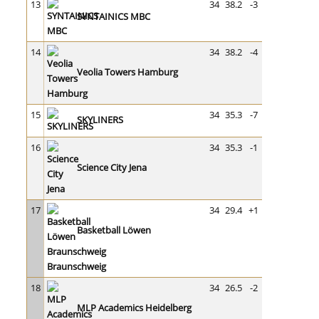
13
34
38.2
-3
SYNTAINICS MBC
14
34
38.2
-4
Veolia Towers Hamburg
15
34
35.3
-7
SKYLINERS
16
34
35.3
-1
Science City Jena
17
34
29.4
+1
Basketball Löwen
Braunschweig
18
34
26.5
-2
MLP Academics Heidelberg