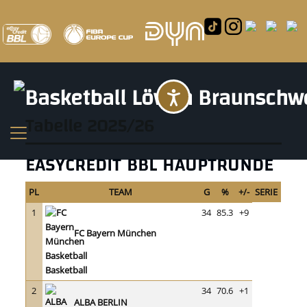
Barrierefreihei
Tabelle 2025/26
EASYCREDIT BBL HAUPTRUNDE
PL
TEAM
G
%
+/-
SERIE
1
34
85.3
+9
FC Bayern München
Basketball
2
34
70.6
+1
ALBA BERLIN