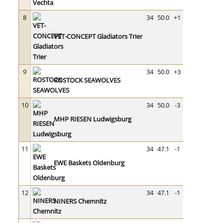
8
34
50.0
+1
VET-CONCEPT Gladiators Trier
9
34
50.0
+3
ROSTOCK SEAWOLVES
10
34
50.0
-3
MHP RIESEN Ludwigsburg
11
34
47.1
-1
EWE Baskets Oldenburg
12
34
47.1
-1
NINERS Chemnitz