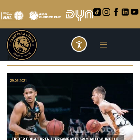
Barrierefreihei
News
29.05.2021
ERSTER DBB-HERREN LEHRGANG MIT KARIM JALLOW UND LUC