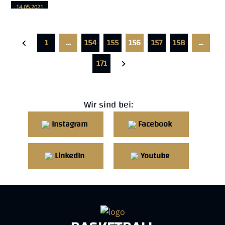
14.05.2021
1
…
154
155
156
157
158
…
171
Wir sind bei:
Instagram
Facebook
LinkedIn
Youtube