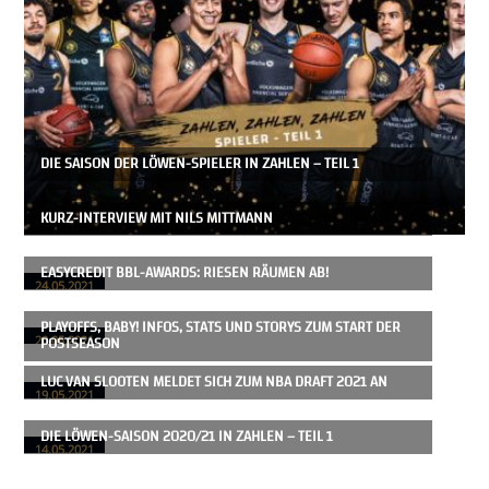
DIE SAISON DER LÖWEN-SPIELER IN ZAHLEN – TEIL 1
KURZ-INTERVIEW MIT NILS MITTMANN
EASYCREDIT BBL-AWARDS: RIESEN RÄUMEN AB!
24.05.2021
PLAYOFFS, BABY! INFOS, STATS UND STORYS ZUM START DER
POSTSEASON
20.05.2021
LUC VAN SLOOTEN MELDET SICH ZUM NBA DRAFT 2021 AN
19.05.2021
DIE LÖWEN-SAISON 2020/21 IN ZAHLEN – TEIL 1
14.05.2021