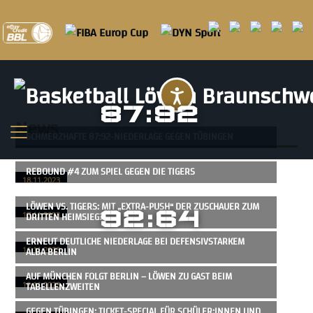
Barrierefreihei
87:92
News
SCHMERZHAFTE 87:92-NIEDERLAGE GEGEN TÜBINGEN
REBOUND #4 ZUM SPIEL GEGEN DIE TIGERS
18.11.2023
LÖWEN VS. TIGERS: MIT „EXTRA-PUSH“ DER ZUSCHAUER ZUM
92:64
DRITTEN HEIMSIEG?
17.11.2023
ERNEUT DEUTLICHE NIEDERLAGE BEI DEFENSIVSTARKEM
ALBA BERLIN
16.11.2023
AUF MÜNCHEN FOLGT BERLIN – LÖWEN ZU GAST BEIM
TABELLENZWEITEN
12.11.2023
GEGEN TÜBINGEN: TICKET-SPECIAL FÜR SCHÜLER:INNEN UND