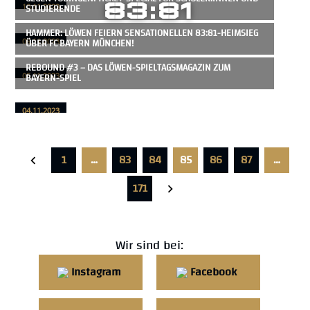
83:81
STUDIERENDE
10.11.2023
HAMMER: LÖWEN FEIERN SENSATIONELLEN 83:81-HEIMSIEG
ÜBER FC BAYERN MÜNCHEN!
09.11.2023
REBOUND #3 – DAS LÖWEN-SPIELTAGSMAGAZIN ZUM
BAYERN-SPIEL
05.11.2023
04.11.2023
1
…
83
84
85
86
87
…
171
Wir sind bei:
Instagram
Facebook