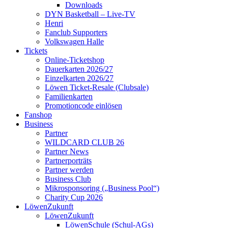
Downloads
DYN Basketball – Live-TV
Henri
Fanclub Supporters
Volkswagen Halle
Tickets
Online-Ticketshop
Dauerkarten 2026/27
Einzelkarten 2026/27
Löwen Ticket-Resale (Clubsale)
Familienkarten
Promotioncode einlösen
Fanshop
Business
Partner
WILDCARD CLUB 26
Partner News
Partnerporträts
Partner werden
Business Club
Mikrosponsoring („Business Pool“)
Charity Cup 2026
LöwenZukunft
LöwenZukunft
LöwenSchule (Schul-AGs)