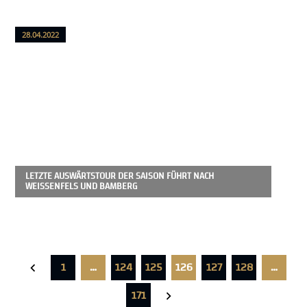
28.04.2022
LETZTE AUSWÄRTSTOUR DER SAISON FÜHRT NACH
WEISSENFELS UND BAMBERG
1
…
124
125
126
127
128
…
171