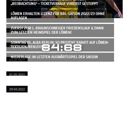
„BEOBACHTUNG“ – TICKETVERKAUF VORERST GESTOPPT
LÖWEN ERHALTEN LIZENZ FÜR BBL-SAISON 2022/23 OHNE
AUFLAGEN
ZUERST ZUM 1. BRAUNSCHWEIGER FRIEDENSLAUF & DANN
ZUM LETZTEN HEIMSPIEL DER LÖWEN!
04.05.2022
SONNTAG VS. ALBA BERLIN: 50 PROZENT RABATT AUF LÖWEN-
84:68
TEXTILIEN/BEKLEIDUNG
04.05.2022
NIEDERLAGE IM LETZTEN AUSWÄRTSSPIEL DER SAISON
03.05.2022
01.05.2022
29.04.2022