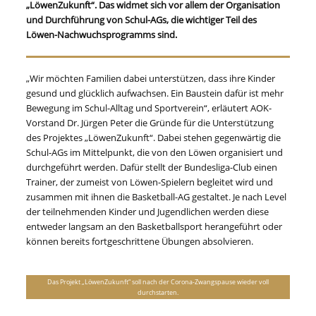
„LöwenZukunft“. Das widmet sich vor allem der Organisation
und Durchführung von Schul-AGs, die wichtiger Teil des
Löwen-Nachwuchsprogramms sind.
„Wir möchten Familien dabei unterstützen, dass ihre Kinder
gesund und glücklich aufwachsen. Ein Baustein dafür ist mehr
Bewegung im Schul-Alltag und Sportverein“, erläutert AOK-
Vorstand Dr. Jürgen Peter die Gründe für die Unterstützung
des Projektes „LöwenZukunft“. Dabei stehen gegenwärtig die
Schul-AGs im Mittelpunkt, die von den Löwen organisiert und
durchgeführt werden. Dafür stellt der Bundesliga-Club einen
Trainer, der zumeist von Löwen-Spielern begleitet wird und
zusammen mit ihnen die Basketball-AG gestaltet. Je nach Level
der teilnehmenden Kinder und Jugendlichen werden diese
entweder langsam an den Basketballsport herangeführt oder
können bereits fortgeschrittene Übungen absolvieren.
Das Projekt „LöwenZukunft“ soll nach der Corona-Zwangspause wieder voll
durchstarten.