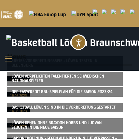
Barrierefreihei
News
ERSTES VORBEREITUNGSSPIEL: LÖWEN TESTEN IN
OLDENBURG
LÖWEN VERPFLICHTEN TALENTIERTEN SCHWEDISCHEN
NATIONALSPIELER
18.08.2023
DER EASYCREDIT BBL-SPIELPLAN FÜR DIE SAISON 2023/24
16.08.2023
BASKETBALL LÖWEN SIND IN DIE VORBEREITUNG GESTARTET
14.08.2023
LÖWEN GEHEN OHNE BRAYDON HOBBS UND LUC VAN
SLOOTEN IN DIE NEUE SAISON
11.08.2023
SAISONERÖFFNUNG GEGEN ALBA BERLIN NICHT VERPASSEN –