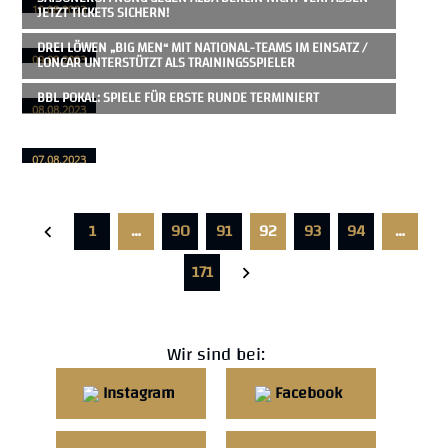
JETZT TICKETS SICHERN!
10.08.2023
DREI LÖWEN „BIG MEN“ MIT NATIONAL-TEAMS IM EINSATZ /
LONCAR UNTERSTÜTZT ALS TRAININGSSPIELER
09.08.2023
BBL POKAL: SPIELE FÜR ERSTE RUNDE TERMINIERT
08.08.2023
07.08.2023
1
…
90
91
92
93
94
…
171
Wir sind bei:
Instagram
Facebook