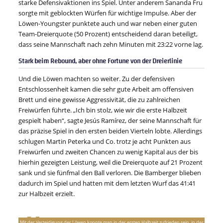
starke Defensivaktionen ins Spiel. Unter anderem Sananda Fru
sorgte mit geblockten Würfen für wichtige Impulse. Aber der
Löwen-Youngster punktete auch und war neben einer guten
Team-Dreierquote (50 Prozent) entscheidend daran beteiligt,
dass seine Mannschaft nach zehn Minuten mit 23:22 vorne lag.
Stark beim Rebound, aber ohne Fortune von der Dreierlinie
Und die Löwen machten so weiter. Zu der defensiven
Entschlossenheit kamen die sehr gute Arbeit am offensiven
Brett und eine gewisse Aggressivität, die zu zahlreichen
Freiwürfen führte. „Ich bin stolz, wie wir die erste Halbzeit
gespielt haben“, sagte Jesús Ramírez, der seine Mannschaft für
das präzise Spiel in den ersten beiden Vierteln lobte. Allerdings
schlugen Martin Peterka und Co. trotz je acht Punkten aus
Freiwürfen und zweiten Chancen zu wenig Kapital aus der bis
hierhin gezeigten Leistung, weil die Dreierquote auf 21 Prozent
sank und sie fünfmal den Ball verloren. Die Bamberger blieben
dadurch im Spiel und hatten mit dem letzten Wurf das 41:41
zur Halbzeit erzielt.
Mit der Verteidigung der Löwen konnte man in der ersten Halbzeit zufrieden sein, in der