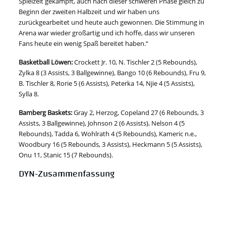
Spielzeit gekämpft, auch nach dieser schweren Phase gleich zu
Beginn der zweiten Halbzeit und wir haben uns
zurückgearbeitet und heute auch gewonnen. Die Stimmung in
Arena war wieder großartig und ich hoffe, dass wir unseren
Fans heute ein wenig Spaß bereitet haben.“
Basketball Löwen:
Crockett Jr. 10, N. Tischler 2 (5 Rebounds),
Zylka 8 (3 Assists, 3 Ballgewinne), Bango 10 (6 Rebounds), Fru 9,
B. Tischler 8, Rorie 5 (6 Assists), Peterka 14, Njie 4 (5 Assists),
Sylla 8.
Bamberg Baskets:
Gray 2, Herzog, Copeland 27 (6 Rebounds, 3
Assists, 3 Ballgewinne), Johnson 2 (6 Assists), Nelson 4 (5
Rebounds), Tadda 6, Wohlrath 4 (5 Rebounds), Kameric n.e.,
Woodbury 16 (5 Rebounds, 3 Assists), Heckmann 5 (5 Assists),
Onu 11, Stanic 15 (7 Rebounds).
DYN-Zusammenfassung