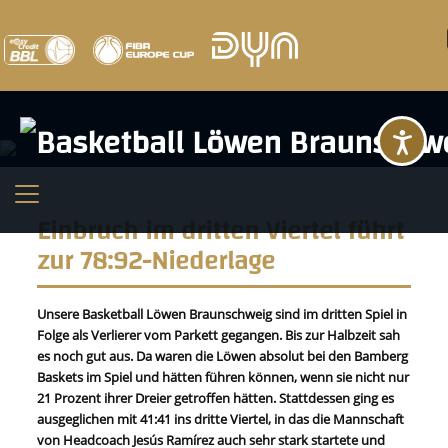
Ba
Einbruch im dritten Viertel führt
zur 78:92-Niederlage
Unsere Basketball Löwen Braunschweig sind im dritten Spiel in
Folge als Verlierer vom Parkett gegangen. Bis zur Halbzeit sah
es noch gut aus. Da waren die Löwen absolut bei den Bamberg
Baskets im Spiel und hätten führen können, wenn sie nicht nur
21 Prozent ihrer Dreier getroffen hätten. Stattdessen ging es
ausgeglichen mit 41:41 ins dritte Viertel, in das die Mannschaft
von Headcoach Jesús Ramírez auch sehr stark startete und