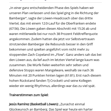
„In einer ganz entscheidenden Phase des Spiels haben wir
unseren Plan verlassen und das Spiel ging in die Richtung der
Bamberger“, sagte der Löwen-Headcoach über das dritte
Viertel, das mit einem 12:0-Lauf für die Oberfranken endete
(67:56). Die Löwen gaben diesen Abschnitt mit 15:26 ab und
waren mittlerweile bei nur noch 38 Prozent Feldtrefferquote
angekommen. Zudem hatten die jetzt vor Selbstvertrauen
strotzenden Bamberger die Rebounds besser in den Griff
bekommen und spielten angeführt vom nicht mehr zu
stoppenden Zach Copeland im „Flow“. Ganz anders sah das bei
den Löwen aus, da lief auch im letzten Viertel lange kaum was
zusammen. Die Würfe fielen weiterhin sehr selten und
defensive Stopps waren Mangelware, weshalb sie nach 36
Minuten mit 20 Punkten hinten lagen (61:81). Erst nach diesem
hohen Rückstand fanden TJ Crockett und seine Kollegen
wieder ein wenig Rhythmus, allerdings war das zu viel spät.
Trainerstimmen zum Spiel:
Jesús Ramírez (Basketball Löwen):
„Zunächst einmal
Glückwunsch an Bamberg. Das Spiel war heute ein harter