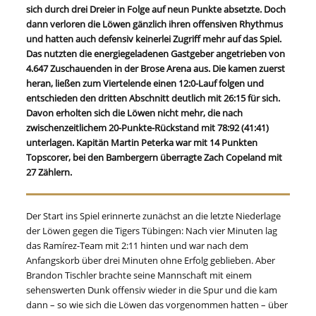
sich durch drei Dreier in Folge auf neun Punkte absetzte. Doch
dann verloren die Löwen gänzlich ihren offensiven Rhythmus
und hatten auch defensiv keinerlei Zugriff mehr auf das Spiel.
Das nutzten die energiegeladenen Gastgeber angetrieben von
4.647 Zuschauenden in der Brose Arena aus. Die kamen zuerst
heran, ließen zum Viertelende einen 12:0-Lauf folgen und
entschieden den dritten Abschnitt deutlich mit 26:15 für sich.
Davon erholten sich die Löwen nicht mehr, die nach
zwischenzeitlichem 20-Punkte-Rückstand mit 78:92 (41:41)
unterlagen. Kapitän Martin Peterka war mit 14 Punkten
Topscorer, bei den Bambergern überragte Zach Copeland mit
27 Zählern.
Der Start ins Spiel erinnerte zunächst an die letzte Niederlage
der Löwen gegen die Tigers Tübingen: Nach vier Minuten lag
das Ramírez-Team mit 2:11 hinten und war nach dem
Anfangskorb über drei Minuten ohne Erfolg geblieben. Aber
Brandon Tischler brachte seine Mannschaft mit einem
sehenswerten Dunk offensiv wieder in die Spur und die kam
dann – so wie sich die Löwen das vorgenommen hatten – über