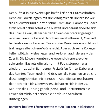
zweiten Spielhälfte fehlte defensiv aber der Zugriff. Fotos: Daniel Löb
Der Auftakt in die zweite Spielhälfte ließ aber Gutes erhoffen.
Denn die Löwen legten mit drei erfolgreichen Dreiern los wie
die Feuerwehr und führten schnell mit 50:41. Bambergs Coach
Oren Amiel nahm sofort eine Auszeit und darauf änderte sich
das Spiel. Es war, als sei bei den Löwen der Stecker gezogen
worden. Zuerst schwand der offensive Rhythmus. TJ Crockett
hatte eh einen schwarzen Tag von der Dreierlinie erwischt und
traf lange selbst offene Würfe nicht. Aber auch seine Kollegen
ließen plötzlich vieles liegen und verloren auch defensiv den
Zugriff. Die Löwen konnten die wesentlich energievoller
spielenden Baskets oftmals nur mit Fouls stoppen, was
wiederum zu zehn Bamberger Freiwürfen führte. Dabei war
das Ramírez-Team noch im Glück, weil die Hausherren etliche
dieser Möglichkeiten nicht nutzen. Aber die Baskets hatten
dennoch reichlich Oberwasser. Sie hatten sich in der 27.
Minuten die Führung geholt (55:54) und überrannten die
Löwen förmlich, bei denen die Köpfe und Schultern
runtergingen.
Bamberg im Flow, Löwen geraten mit 20 Punkten in Rückstand