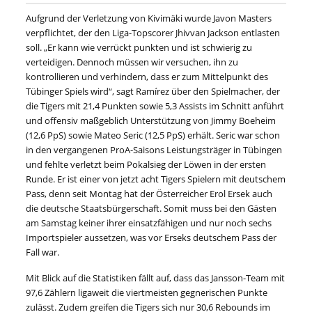
Aufgrund der Verletzung von Kivimäki wurde Javon Masters
verpflichtet, der den Liga-Topscorer Jhivvan Jackson entlasten
soll. „Er kann wie verrückt punkten und ist schwierig zu
verteidigen. Dennoch müssen wir versuchen, ihn zu
kontrollieren und verhindern, dass er zum Mittelpunkt des
Tübinger Spiels wird“, sagt Ramírez über den Spielmacher, der
die Tigers mit 21,4 Punkten sowie 5,3 Assists im Schnitt anführt
und offensiv maßgeblich Unterstützung von Jimmy Boeheim
(12,6 PpS) sowie Mateo Seric (12,5 PpS) erhält. Seric war schon
in den vergangenen ProA-Saisons Leistungsträger in Tübingen
und fehlte verletzt beim Pokalsieg der Löwen in der ersten
Runde. Er ist einer von jetzt acht Tigers Spielern mit deutschem
Pass, denn seit Montag hat der Österreicher Erol Ersek auch
die deutsche Staatsbürgerschaft. Somit muss bei den Gästen
am Samstag keiner ihrer einsatzfähigen und nur noch sechs
Importspieler aussetzen, was vor Erseks deutschem Pass der
Fall war.
Mit Blick auf die Statistiken fällt auf, dass das Jansson-Team mit
97,6 Zählern ligaweit die viertmeisten gegnerischen Punkte
zulässt. Zudem greifen die Tigers sich nur 30,6 Rebounds im