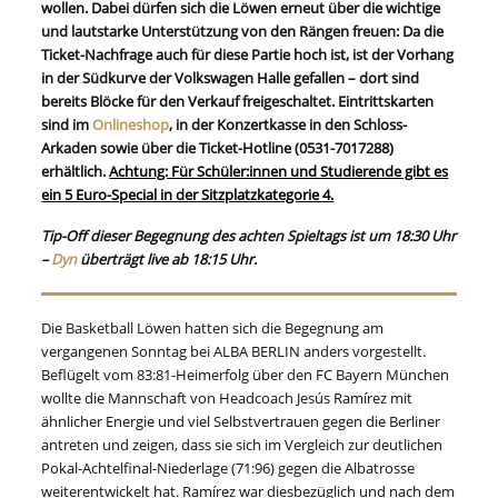
wollen. Dabei dürfen sich die Löwen erneut über die wichtige
und lautstarke Unterstützung von den Rängen freuen: Da die
Ticket-Nachfrage auch für diese Partie hoch ist, ist der Vorhang
in der Südkurve der Volkswagen Halle gefallen – dort sind
bereits Blöcke für den Verkauf freigeschaltet. Eintrittskarten
sind im
Onlineshop
, in der Konzertkasse in den Schloss-
Arkaden sowie über die Ticket-Hotline (0531-7017288)
erhältlich.
Achtung: Für Schüler:innen und Studierende gibt es
ein 5 Euro-Special in der Sitzplatzkategorie 4.
Tip-Off dieser Begegnung des achten Spieltags ist um 18:30 Uhr
–
Dyn
überträgt live ab 18:15 Uhr.
Die Basketball Löwen hatten sich die Begegnung am
vergangenen Sonntag bei ALBA BERLIN anders vorgestellt.
Beflügelt vom 83:81-Heimerfolg über den FC Bayern München
wollte die Mannschaft von Headcoach Jesús Ramírez mit
ähnlicher Energie und viel Selbstvertrauen gegen die Berliner
antreten und zeigen, dass sie sich im Vergleich zur deutlichen
Pokal-Achtelfinal-Niederlage (71:96) gegen die Albatrosse
weiterentwickelt hat. Ramírez war diesbezüglich und nach dem