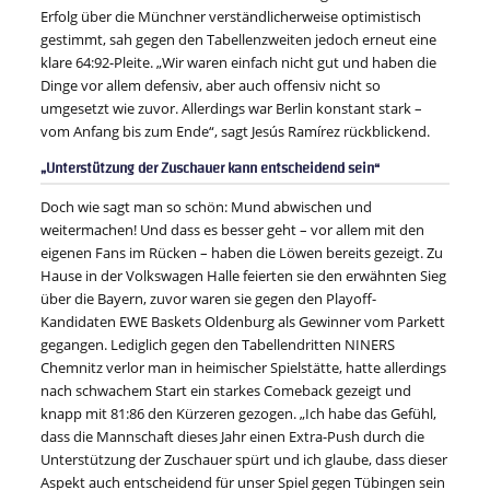
Erfolg über die Münchner verständlicherweise optimistisch
gestimmt, sah gegen den Tabellenzweiten jedoch erneut eine
klare 64:92-Pleite. „Wir waren einfach nicht gut und haben die
Dinge vor allem defensiv, aber auch offensiv nicht so
umgesetzt wie zuvor. Allerdings war Berlin konstant stark –
vom Anfang bis zum Ende“, sagt Jesús Ramírez rückblickend.
„Unterstützung der Zuschauer kann entscheidend sein“
Doch wie sagt man so schön: Mund abwischen und
weitermachen! Und dass es besser geht – vor allem mit den
eigenen Fans im Rücken – haben die Löwen bereits gezeigt. Zu
Hause in der Volkswagen Halle feierten sie den erwähnten Sieg
über die Bayern, zuvor waren sie gegen den Playoff-
Kandidaten EWE Baskets Oldenburg als Gewinner vom Parkett
gegangen. Lediglich gegen den Tabellendritten NINERS
Chemnitz verlor man in heimischer Spielstätte, hatte allerdings
nach schwachem Start ein starkes Comeback gezeigt und
knapp mit 81:86 den Kürzeren gezogen. „Ich habe das Gefühl,
dass die Mannschaft dieses Jahr einen Extra-Push durch die
Unterstützung der Zuschauer spürt und ich glaube, dass dieser
Aspekt auch entscheidend für unser Spiel gegen Tübingen sein