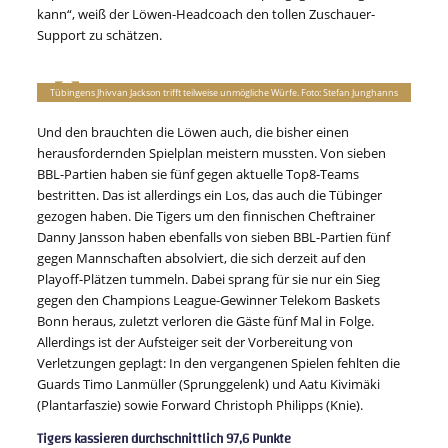
kann“, weiß der Löwen-Headcoach den tollen Zuschauer-
Support zu schätzen.
Tübingens Jhivvan Jackson trifft teilweise unmögliche Würfe. Foto: Stefan Junghanns
Und den brauchten die Löwen auch, die bisher einen
herausfordernden Spielplan meistern mussten. Von sieben
BBL-Partien haben sie fünf gegen aktuelle Top8-Teams
bestritten. Das ist allerdings ein Los, das auch die Tübinger
gezogen haben. Die Tigers um den finnischen Cheftrainer
Danny Jansson haben ebenfalls von sieben BBL-Partien fünf
gegen Mannschaften absolviert, die sich derzeit auf den
Playoff-Plätzen tummeln. Dabei sprang für sie nur ein Sieg
gegen den Champions League-Gewinner Telekom Baskets
Bonn heraus, zuletzt verloren die Gäste fünf Mal in Folge.
Allerdings ist der Aufsteiger seit der Vorbereitung von
Verletzungen geplagt: In den vergangenen Spielen fehlten die
Guards Timo Lanmüller (Sprunggelenk) und Aatu Kivimäki
(Plantarfaszie) sowie Forward Christoph Philipps (Knie).
Tigers kassieren durchschnittlich 97,6 Punkte