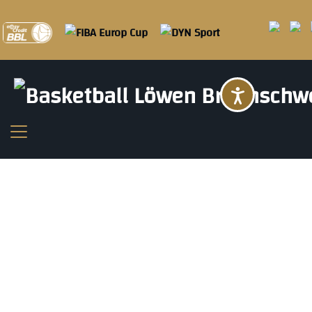
Barrier
GELUNGENE GENERALPROBE MIT GESCHLOSSENER
TEAMLEISTUNG
GENERALPROBE GEGEN ZZ LEIDEN BEIM REWE FAMILIENTAG
IN DER HEIMAT: DENNIS SCHRÖDER WIRD VON TAUSENDEN
GEFEIERT
EASYCREDIT UND BASKETBALL BUNDESLIGA VERLÄNGERN