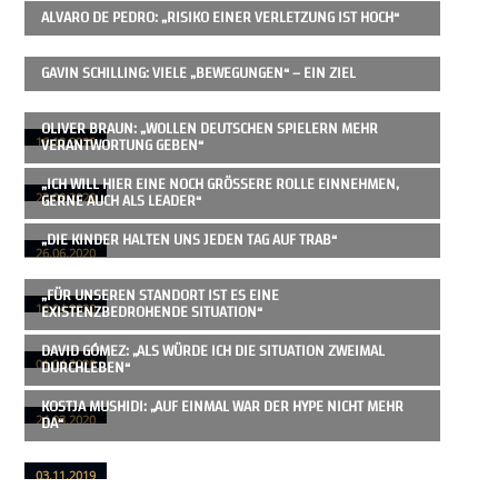
ALVARO DE PEDRO: „RISIKO EINER VERLETZUNG IST HOCH“
GAVIN SCHILLING: VIELE „BEWEGUNGEN“ – EIN ZIEL
OLIVER BRAUN: „WOLLEN DEUTSCHEN SPIELERN MEHR
VERANTWORTUNG GEBEN“
16.12.2020
„ICH WILL HIER EINE NOCH GRÖSSERE ROLLE EINNEHMEN, G
ERNE AUCH ALS LEADER“
23.09.2020
„DIE KINDER HALTEN UNS JEDEN TAG AUF TRAB“
26.06.2020
„FÜR UNSEREN STANDORT IST ES EINE
EXISTENZBEDROHENDE SITUATION“
16.04.2020
DAVID GÓMEZ: „ALS WÜRDE ICH DIE SITUATION ZWEIMAL
DURCHLEBEN“
01.04.2020
KOSTJA MUSHIDI: „AUF EINMAL WAR DER HYPE NICHT MEHR
DA“
24.03.2020
03.11.2019