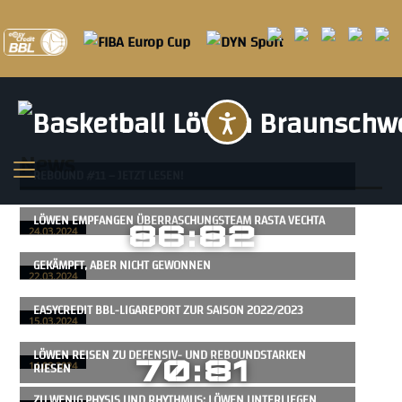
Barrierefreihei
News
REBOUND #11 – JETZT LESEN!
LÖWEN EMPFANGEN ÜBERRASCHUNGSTEAM RASTA VECHTA
86:82
24.03.2024
GEKÄMPFT, ABER NICHT GEWONNEN
22.03.2024
EASYCREDIT BBL-LIGAREPORT ZUR SAISON 2022/2023
15.03.2024
LÖWEN REISEN ZU DEFENSIV- UND REBOUNDSTARKEN
70:81
RIESEN
14.03.2024
ZU WENIG PHYSIS UND RHYTHMUS: LÖWEN UNTERLIEGEN