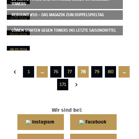
TOWERS
13.03.2024
REBOUND #10 – DAS MAGAZIN ZUM DOPPELSPIELTAG
10.03.2024
LÖWEN STARTEN GEGEN TOWERS INS LETZTE SAISONDRITTEL
09.03.2024
08.03.2024
1
…
76
77
78
79
80
…
171
Wir sind bei:
Instagram
Facebook