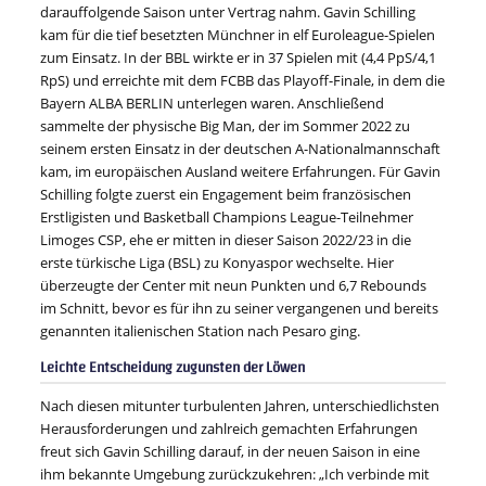
darauffolgende Saison unter Vertrag nahm. Gavin Schilling
kam für die tief besetzten Münchner in elf Euroleague-Spielen
zum Einsatz. In der BBL wirkte er in 37 Spielen mit (4,4 PpS/4,1
RpS) und erreichte mit dem FCBB das Playoff-Finale, in dem die
Bayern ALBA BERLIN unterlegen waren. Anschließend
sammelte der physische Big Man, der im Sommer 2022 zu
seinem ersten Einsatz in der deutschen A-Nationalmannschaft
kam, im europäischen Ausland weitere Erfahrungen. Für Gavin
Schilling folgte zuerst ein Engagement beim französischen
Erstligisten und Basketball Champions League-Teilnehmer
Limoges CSP, ehe er mitten in dieser Saison 2022/23 in die
erste türkische Liga (BSL) zu Konyaspor wechselte. Hier
überzeugte der Center mit neun Punkten und 6,7 Rebounds
im Schnitt, bevor es für ihn zu seiner vergangenen und bereits
genannten italienischen Station nach Pesaro ging.
Leichte Entscheidung zugunsten der Löwen
Nach diesen mitunter turbulenten Jahren, unterschiedlichsten
Herausforderungen und zahlreich gemachten Erfahrungen
freut sich Gavin Schilling darauf, in der neuen Saison in eine
ihm bekannte Umgebung zurückzukehren: „Ich verbinde mit