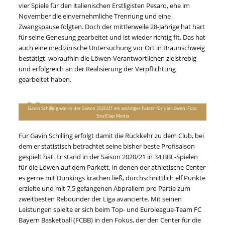
vier Spiele für den italienischen Erstligisten Pesaro, ehe im
November die einvernehmliche Trennung und eine
Zwangspause folgten. Doch der mittlerweile 28-Jährige hat hart
für seine Genesung gearbeitet und ist wieder richtig fit. Das hat
auch eine medizinische Untersuchung vor Ort in Braunschweig
bestätigt, woraufhin die Löwen-Verantwortlichen zielstrebig
und erfolgreich an der Realisierung der Verpflichtung
gearbeitet haben.
Gavin Schilling war in der Saison 2020/21 ein wichtiger Faktor für die Löwen. Foto:
SoulClap Media
Für Gavin Schilling erfolgt damit die Rückkehr zu dem Club, bei
dem er statistisch betrachtet seine bisher beste Profisaison
gespielt hat. Er stand in der Saison 2020/21 in 34 BBL-Spielen
für die Löwen auf dem Parkett, in denen der athletische Center
es gerne mit Dunkings krachen ließ, durchschnittlich elf Punkte
erzielte und mit 7,5 gefangenen Abprallern pro Partie zum
zweitbesten Rebounder der Liga avancierte. Mit seinen
Leistungen spielte er sich beim Top- und Euroleague-Team FC
Bayern Basketball (FCBB) in den Fokus, der den Center für die