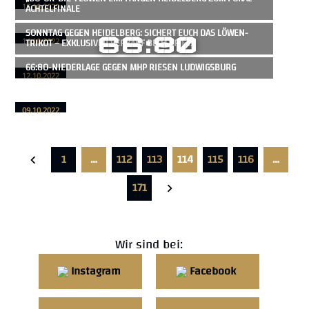
ACHTELFINALE
15.10.2022
SONNTAG GEGEN HEIDELBERG: SICHERT EUCH DAS LÖWEN-
66:80
TRIKOT – EXKLUSIVER VERKAUF BEIM SPIEL!
14.10.2022
66:80-NIEDERLAGE GEGEN MHP RIESEN LUDWIGSBURG
12.10.2022
09.10.2022
1
…
112
113
114
115
116
…
171
Wir sind bei:
Instagram
Facebook