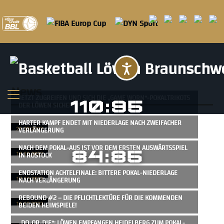
Barrierefreihei
News
JETZT ZUGREIFEN UND SICH DIE „GAME WORN“-POKALTRIKOTS
110:95
DER LÖWEN SICHERN!
HARTER KAMPF ENDET MIT NIEDERLAGE NACH ZWEIFACHER
VERLÄNGERUNG
21.10.2022
NACH DEM POKAL-AUS IST VOR DEM ERSTEN AUSWÄRTSSPIEL
84:85
IN ROSTOCK
18.10.2022
ENDSTATION ACHTELFINALE: BITTERE POKAL-NIEDERLAGE
NACH VERLÄNGERUNG
17.10.2022
REBOUND #2 – DIE PFLICHTLEKTÜRE FÜR DIE KOMMENDEN
BEIDEN HEIMSPIELE!
16.10.2022
„DO-OR-DIE“: LÖWEN EMPFANGEN HEIDELBERG ZUM POKAL-