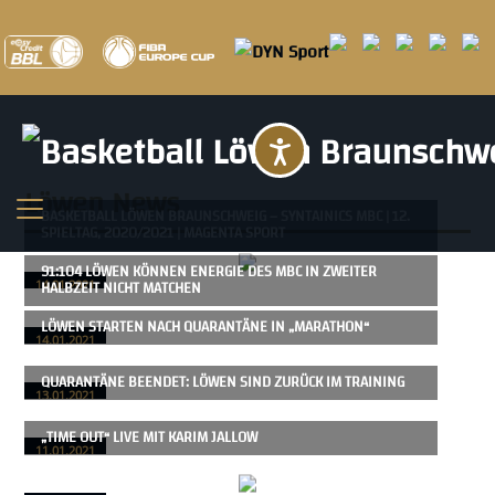
Barrierefreihei
Löwen
News
BASKETBALL LÖWEN BRAUNSCHWEIG – SYNTAINICS MBC | 12.
SPIELTAG, 2020/2021 | MAGENTA SPORT
91:104 LÖWEN KÖNNEN ENERGIE DES MBC IN ZWEITER
HALBZEIT NICHT MATCHEN
14.01.2021
LÖWEN STARTEN NACH QUARANTÄNE IN „MARATHON“
14.01.2021
QUARANTÄNE BEENDET: LÖWEN SIND ZURÜCK IM TRAINING
13.01.2021
„TIME OUT“ LIVE MIT KARIM JALLOW
11.01.2021