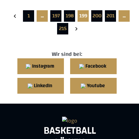
1
…
197
198
199
200
201
…
215
Wir sind bei:
Instagram
Facebook
LinkedIn
Youtube
BASKETBALL