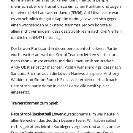
es ihnen an Intensität. So kamen die Ulmer zum Beispiel
mehrfach über die Transition zu einfachen Punkten und zogen
mit einem 14:4-Lauf weiter davon (55:36). Auf Löwenseite war
es vornehmlich der gute Kapitän Karim Jallow, der sich gegen
einen wachsenden Rückstand stemmte. Jedoch konnte er
allein nicht verhindern, dass das Strobl-Team nach drei Vierteln
deutlich mit 64:47 hinten lag.
Der Löwen-Rückstand in dieser bereits entschiedenen Partie
wuchs weiter an, weil das Strobl-Team im letzten Viertel nur
noch zehn Punkte erzielte und die Ulmer um ihren starken
Andy Obst selbst 27 machten. Positiv war allerdings, dass nach
Sananda Fru nun auch die Löwen-Nachwuchsspieler Anthony
Watkins und Simon Roosch Einsatzzeit erhielten. Headcoach
Pete Strobl hatte damit in dieser Partie alle zwölf Spieler
eingesetzt.
Trainerstimmen zum Spiel:
Pete Strobl (Basketball Löwen):
„ratiopharm ulm war heute in
allen Bereichen das deutlich bessere Team. Wir haben selbst
nichts getroffen, leichte Korbleger vergeben und auch von der
Freiwurflinie wieder viel liegen lassen. Sie haben uns Druck