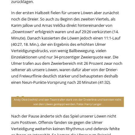
zurücklagen.
In der ersten Halbzeit fielen für unsere Löwen aber zunächst
noch die Dreier. So auch zu Beginn des zweiten Viertels, als
Karim Jallow und Arnas Velička direkt hintereinander von
„Downtown“ erfolgreich waren und auf 29:26 verkürzten (14.
Minute). Danach kassierten die Löwen jedoch einen 11:1-Lauf
(40:27, 18. Min.), der ein Ergebnis des erhöhten Ulmer
Verteidigungsdrucks, von wenig Ballbewegung, vielen
Einzelaktionen und nur 34-prozentiger Zweierquote war. Die
Ulmer trafen aus dem Zweierbereich mit 26 Prozent zwar noch
seltener als unsere Löwen, waren dafür aber von der Dreier-
und Freiwurflinie deutlich stärker und behaupteten deshalb
einen Neun-Punkte-Vorsprung nach 20 Minuten (41:32).
Andy Obst (rechts) und sein Team trafen stark von der Dreierlinie und konnten nicht
von den Löwen gestoppt werden. Fotos: Harry Langer
Nach der Pause änderte sich das Spiel unserer Löwen nicht
zum Positiven. Offensiv fanden sie gegen die Ulmer
Verteidigung weiterhin keinen Rhythmus und defensiv fehlte