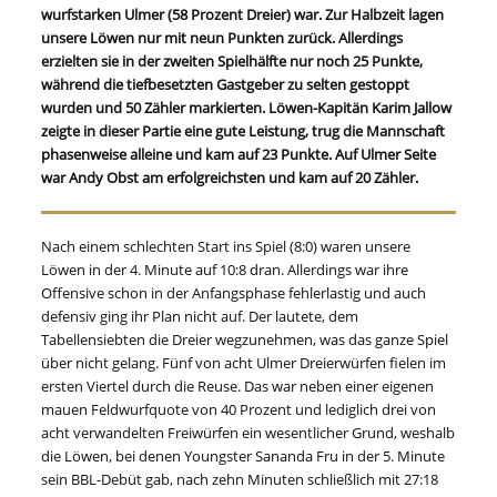
wurfstarken Ulmer (58 Prozent Dreier) war. Zur Halbzeit lagen
unsere Löwen nur mit neun Punkten zurück. Allerdings
erzielten sie in der zweiten Spielhälfte nur noch 25 Punkte,
während die tiefbesetzten Gastgeber zu selten gestoppt
wurden und 50 Zähler markierten. Löwen-Kapitän Karim Jallow
zeigte in dieser Partie eine gute Leistung, trug die Mannschaft
phasenweise alleine und kam auf 23 Punkte. Auf Ulmer Seite
war Andy Obst am erfolgreichsten und kam auf 20 Zähler.
Nach einem schlechten Start ins Spiel (8:0) waren unsere
Löwen in der 4. Minute auf 10:8 dran. Allerdings war ihre
Offensive schon in der Anfangsphase fehlerlastig und auch
defensiv ging ihr Plan nicht auf. Der lautete, dem
Tabellensiebten die Dreier wegzunehmen, was das ganze Spiel
über nicht gelang. Fünf von acht Ulmer Dreierwürfen fielen im
ersten Viertel durch die Reuse. Das war neben einer eigenen
mauen Feldwurfquote von 40 Prozent und lediglich drei von
acht verwandelten Freiwürfen ein wesentlicher Grund, weshalb
die Löwen, bei denen Youngster Sananda Fru in der 5. Minute
sein BBL-Debüt gab, nach zehn Minuten schließlich mit 27:18