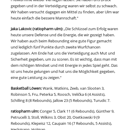
gegeben und in der Verteidigung waren wir selbst zu schwach.
Wir haben versucht dagegen ein Mittel zu finden, aber Ulm war
heute einfach die bessere Mannschaft.“
Jaka Lakovic (ratiopharm ulm):
„Die Schlüssel zum Erfolg waren
heute unsere Defense und die Energie, die wir gezeigt haben.
Wir haben auch beim Rebounding eine gute Figur gemacht
und lediglich fünf Punkte durch zweite Wurfchancen
zugelassen. Am Ende hat uns die Verteidigung auch Mut und
Sicherheit gegeben, um zu scoren. Es ist wichtig, dass man mit
dem richtigen Mindset und mit Energie in jedes Spiel geht. Das
ist uns heute gelungen und hat uns die Möglichkeit gegeben,
eine gute Leistung zu zeigen.“
Basketball Löwen:
Wank, Watkins, Zeeb, van Slooten 3,
Robinson 5, Fru, Peterka 5, Roosch, Velička 6 (4 Assists),
Schilling 8 (8 Rebounds), Jallow 23 (5 Rebounds), Turudic 7.
ratiopharm ulm:
Conger 5, Clark 11 (6 Rebounds), Günther 9,
Petrucelli 3, Stoll, Wilkins 3, Obst 20, Osetkowski 9 (9
Rebounds), Klepeisz 12, Caupain 16 (7 Rebounds, 5 Assists),
Heckmann, Holman.