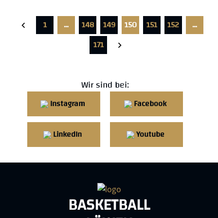
1
…
148
149
150
151
152
…
171
Wir sind bei:
Instagram
Facebook
LinkedIn
Youtube
BASKETBALL