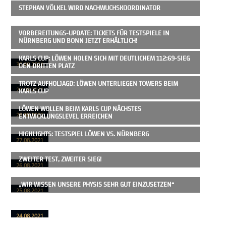
STEPHAN VÖLKEL WIRD NACHWUCHSKOORDINATOR
VORBEREITUNGS-UPDATE: TICKETS FÜR TESTSPIELE IN
NÜRNBERG UND BONN JETZT ERHÄLTLICH!
KARLS CUP: LÖWEN HOLEN SICH MIT DEUTLICHEM 112:69-SIEG
DEN DRITTEN PLATZ
30.08.2021
TROTZ AUFHOLJAGD: LÖWEN UNTERLIEGEN TOWERS BEIM
KARLS CUP
29.08.2021
LÖWEN WOLLEN BEIM KARLS CUP NÄCHSTES
ENTWICKLUNGSLEVEL ERREICHEN
28.08.2021
HIGHLIGHTS: TESTSPIEL LÖWEN VS. NÜRNBERG
27.08.2021
ZWEITER TEST, ZWEITER SIEG!
26.08.2021
„WIR WISSEN UNSERE PHYSIS SEHR GUT EINZUSETZEN“
25.08.2021
24.08.2021