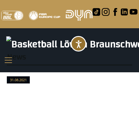
Barrierefreihei
News
31.08.2021