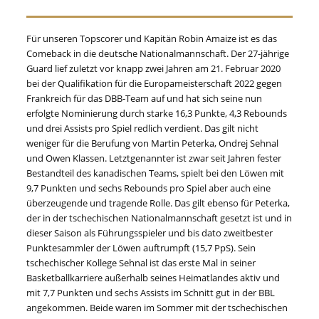
Für unseren Topscorer und Kapitän Robin Amaize ist es das
Comeback in die deutsche Nationalmannschaft. Der 27-jährige
Guard lief zuletzt vor knapp zwei Jahren am 21. Februar 2020
bei der Qualifikation für die Europameisterschaft 2022 gegen
Frankreich für das DBB-Team auf und hat sich seine nun
erfolgte Nominierung durch starke 16,3 Punkte, 4,3 Rebounds
und drei Assists pro Spiel redlich verdient. Das gilt nicht
weniger für die Berufung von Martin Peterka, Ondrej Sehnal
und Owen Klassen. Letztgenannter ist zwar seit Jahren fester
Bestandteil des kanadischen Teams, spielt bei den Löwen mit
9,7 Punkten und sechs Rebounds pro Spiel aber auch eine
überzeugende und tragende Rolle. Das gilt ebenso für Peterka,
der in der tschechischen Nationalmannschaft gesetzt ist und in
dieser Saison als Führungsspieler und bis dato zweitbester
Punktesammler der Löwen auftrumpft (15,7 PpS). Sein
tschechischer Kollege Sehnal ist das erste Mal in seiner
Basketballkarriere außerhalb seines Heimatlandes aktiv und
mit 7,7 Punkten und sechs Assists im Schnitt gut in der BBL
angekommen. Beide waren im Sommer mit der tschechischen