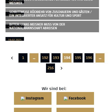
MEISNER
23.02.2021
SCHRITTWEISE RÜCKKEHR VON ZUSCHAUERN UND GÄSTEN /
EIN INTEGRIERTER ANSATZ FÜR KULTUR UND SPORT
22.02.2021
BITTER: LUKAS MEISNER MUSS VON DER
NATIONALMANNSCHAFT ABREISEN
22.02.2021
19.02.2021
1
…
192
193
194
195
196
…
216
Wir sind bei:
Instagram
Facebook