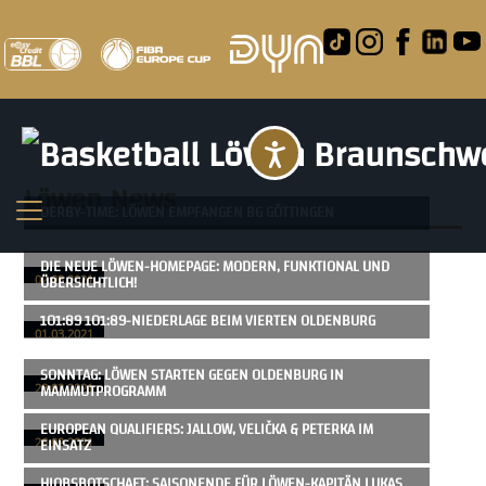
Barrierefreihei
Löwen
News
DERBY-TIME: LÖWEN EMPFANGEN BG GÖTTINGEN
DIE NEUE LÖWEN-HOMEPAGE: MODERN, FUNKTIONAL UND
ÜBERSICHTLICH!
02.03.2021
101:89 101:89-NIEDERLAGE BEIM VIERTEN OLDENBURG
01.03.2021
SONNTAG: LÖWEN STARTEN GEGEN OLDENBURG IN
MAMMUTPROGRAMM
28.02.2021
EUROPEAN QUALIFIERS: JALLOW, VELIČKA & PETERKA IM
EINSATZ
26.02.2021
HIOBSBOTSCHAFT: SAISONENDE FÜR LÖWEN-KAPITÄN LUKAS