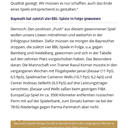
Qualität gezeigt. Wir müssen es nur schaffen, auch das Ende
eines Spiels entsprechend zu gestalten.“
Bayreuth hat zuletzt vier BBL-Spiele in Folge gewonnen
Dennoch: Den positiven „Push“ aus diesem gewonnenen Spiel
wollen unsere Löwen mitnehmen und weiterhin in der
Erfolgsspur bleiben. Dafür müssen sie morgen die Bayreuther
stoppen, die zuletzt vier BBL-Spiele in Folge, u.a. gegen
Bamberg und Heidelberg, gewonnen und sich in der Tabelle
auf den zehnten Platz vorgeschoben haben. Das Besondere
daran: Die Mannschaft von Trainer Raoul Korner musste in den
vergangenen Wochen mit Flügelspieler Janari Jõesaar (11 PpS;
6,5 RpS), Spielmacher Cameron Wells (10,7 PpS; 6,2 ApS) und
Center Andreas Seiferth (9,3 PpS) auf drei Leistungsträger
verzichten. Jõesaar und Wells saßen beim gestrigen FIBA
EuropeCup-Spiel im ca. 3500 Kilometer entfernten russischen
Perm mit auf der Spielerbank, zum Einsatz kamen sie bei der
78:92-Niederlage gegen Parma-Parimatch aber nicht.
Bayreuths Kapitän Bastian Doreth präsentierte sich in den vergangenen Wochen in
überragender Form. Foto: Thilo Lehnert