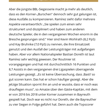
Aber die jüngste BBL-Siegesserie macht ja mehr als deutlich,
dass es den Korner-„Burschen“ dennoch sehr gut gelungen ist,
diese Ausfälle zu kompensieren. Ramírez sieht dafür mehrere
Aspekte verantwortlich: „Sie spielen zum einen sehr
strukturiert und diszipliniert und haben zum anderen
deutsche Spieler, die in den vergangenen Wochen enorm in die
Bresche gesprungen sind.“ Hier sind Kevin Wohlrath (8,2 PpS)
und Kay Bruhnke (7,0 PpS) zu nennen, die ihre Einsatzzeit
genutzt und den Ausfall der Leistungsträger mit aufgefangen
haben. Aber vor allem Nationalspieler Bastian Doreth ist laut
Ramírez sehr wichtig gewesen. Der Routinier ist
vorangegangen und hat mit durchschnittlich 16 Punkten und
8,7 Assists in den vergangenen drei Ligaspielen überragende
Leistungen gezeigt. „Es ist keine Überraschung, dass ‚Basti‘ so
gut scoren kann. Das hat er schon häufiger gezeigt. Aber die
jetzige Situation spornt ihn an und er wusste, dass er noch was
drauflegen muss“, so Amaize über den Gäste-Kapitän, mit dem
er von 2016 bis 2018 unter Korner zusammen in Bayreuth
gespielt hat. Doch war es nicht nur Doreth, der die Bayreuther
zu vier Siegen in Folge geführt hat. Denn auch die Topscorer