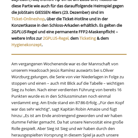
diese Partie wie auch für das darauffolgende Heimspiel gegen
die JobStairs GIESSEN 46ers (23. Dezember) sind im
Ticket-Onlineshop
, über die Ticket-Hotline und in der
Konzertkasse in den Schloss-Arkaden erhältlich. Es gelten die
2G
PLUS
-Regel und eine permanente FFP2-Maskenpflicht –
weitere Infos zur
2GPLUS-Regel,
dem
Ticketing
& dem
Hygienekonzept
.
Am vergangenen Wochenende war es der Mannschaft von
unserem Headcoach Jesús Ramírez auswärts bei s.Oliver
Würzburg gelungen, die Serie von vier Niederlagen in Folge zu
stoppen und einen – auch mit Blick auf die Tabelle – wichtigen
Sieg zu holen. Nach einer verdienten Führung von bereits 16
Punkten wurde es in den Schlussminuten noch einmal
verdammt eng. Am Ende stand ein 87:86-Erfolg. „Für den Kopf
war das sehr wichtig“, sagt Kapitän Robin Amaize und fügt
hinzu: „Es ist am Ende anstrengend geworden und wir haben
dumme Fehler gemacht. Da hat unsere Nervosität eine große
Rolle gespielt. Aber Sieg ist Sieg und wir haben durch den
herausgespielten Vorsprung in diesem Spiel ja auch unsere