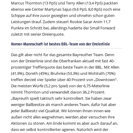
Marcus Thornton (13 PpS) und Terry Allen (13,4 PpS) packten
ebenso wie Center Martynas Sajus (9,6 PpS; 8,0 RpS) noch eine
Schippe auf ihre zuvor gezeigten und ohnehin schon guten
Leistungen drauf. Zudem steuert Rookie Sacar Anim 11,7
Punkte im Schnitt bei, allerdings haderte der Small Forward
zuletzt mit seiner Dreierquote.
Korner-Mannschaft ist bestes BBL-Team von der Dreierlinie
Das gilt aber nicht für das gesamte Bayreuther Team. Denn
von der Dreierlinie sind die Oberfranken aktuell mit fast 40-
prozentiger Trefferquote das beste Team in der BBL. Mit Allen
(41,9%), Doreth (45%), Bruhnke (53,3%) und Wohlrath (70%)
treffen derzeit vier Spieler über 40 Prozent von „Downtown“.
Die meisten Würfe (5,2 pro Spiel) von der 6,75-Meterlinie
nimmt Thornton und verwandelt davon 36,2 Prozent.
„Bayreuth spielt taktisch sehr kontrolliert. Sie haben zwar
weniger Ballbesitze als manch anderes Team, dafür hat aber
jeder Ballbesitz viel Qualität. Wir können ihnen innen wie
außen nicht alles wegnehmen, werden aber versuchen ihre
Aktionen zu stören. Am Ende kommt es aber auch darauf an,
dass wir selbst kontrollierter agieren. Natürlich wird der