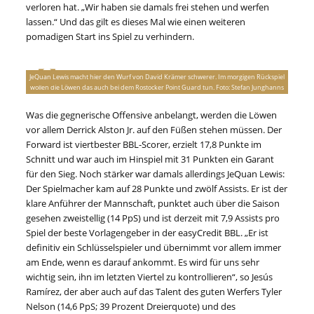
verloren hat. „Wir haben sie damals frei stehen und werfen
lassen.“ Und das gilt es dieses Mal wie einen weiteren
pomadigen Start ins Spiel zu verhindern.
JeQuan Lewis macht hier den Wurf von David Krämer schwerer. Im morgigen Rückspiel
wollen die Löwen das auch bei dem Rostocker Point Guard tun. Foto: Stefan Junghanns
Was die gegnerische Offensive anbelangt, werden die Löwen
vor allem Derrick Alston Jr. auf den Füßen stehen müssen. Der
Forward ist viertbester BBL-Scorer, erzielt 17,8 Punkte im
Schnitt und war auch im Hinspiel mit 31 Punkten ein Garant
für den Sieg. Noch stärker war damals allerdings JeQuan Lewis:
Der Spielmacher kam auf 28 Punkte und zwölf Assists. Er ist der
klare Anführer der Mannschaft, punktet auch über die Saison
gesehen zweistellig (14 PpS) und ist derzeit mit 7,9 Assists pro
Spiel der beste Vorlagengeber in der easyCredit BBL. „Er ist
definitiv ein Schlüsselspieler und übernimmt vor allem immer
am Ende, wenn es darauf ankommt. Es wird für uns sehr
wichtig sein, ihn im letzten Viertel zu kontrollieren“, so Jesús
Ramírez, der aber auch auf das Talent des guten Werfers Tyler
Nelson (14,6 PpS; 39 Prozent Dreierquote) und des