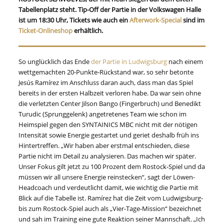
Tabellenplatz steht. Tip-Off der Partie in der Volkswagen Halle
ist um 18:30 Uhr, Tickets wie auch ein
Afterwork-Special
sind im
Ticket-Onlineshop
erhältlich.
So unglücklich das Ende
der Partie in Ludwigsburg
nach einem
wettgemachten 20-Punkte-Rückstand war, so sehr betonte
Jesús Ramírez im Anschluss daran auch, dass man das Spiel
bereits in der ersten Halbzeit verloren habe. Da war sein ohne
die verletzten Center Jilson Bango (Fingerbruch) und Benedikt
Turudic (Sprunggelenk) angetretenes Team wie schon im
Heimspiel gegen den SYNTAINICS MBC nicht mit der nötigen
Intensität sowie Energie gestartet und geriet deshalb früh ins
Hintertreffen. „Wir haben aber erstmal entschieden, diese
Partie nicht im Detail zu analysieren. Das machen wir später.
Unser Fokus gilt jetzt zu 100 Prozent dem Rostock-Spiel und da
müssen wir all unsere Energie reinstecken“, sagt der Löwen-
Headcoach und verdeutlicht damit, wie wichtig die Partie mit
Blick auf die Tabelle ist. Ramírez hat die Zeit vom Ludwigsburg-
bis zum Rostock-Spiel auch als „Vier-Tage-Mission“ bezeichnet
und sah im Training eine gute Reaktion seiner Mannschaft. „Ich