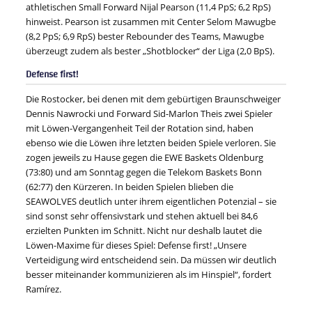
athletischen Small Forward Nijal Pearson (11,4 PpS; 6,2 RpS)
hinweist. Pearson ist zusammen mit Center Selom Mawugbe
(8,2 PpS; 6,9 RpS) bester Rebounder des Teams, Mawugbe
überzeugt zudem als bester „Shotblocker“ der Liga (2,0 BpS).
Defense first!
Die Rostocker, bei denen mit dem gebürtigen Braunschweiger
Dennis Nawrocki und Forward Sid-Marlon Theis zwei Spieler
mit Löwen-Vergangenheit Teil der Rotation sind, haben
ebenso wie die Löwen ihre letzten beiden Spiele verloren. Sie
zogen jeweils zu Hause gegen die EWE Baskets Oldenburg
(73:80) und am Sonntag gegen die Telekom Baskets Bonn
(62:77) den Kürzeren. In beiden Spielen blieben die
SEAWOLVES deutlich unter ihrem eigentlichen Potenzial – sie
sind sonst sehr offensivstark und stehen aktuell bei 84,6
erzielten Punkten im Schnitt. Nicht nur deshalb lautet die
Löwen-Maxime für dieses Spiel: Defense first! „Unsere
Verteidigung wird entscheidend sein. Da müssen wir deutlich
besser miteinander kommunizieren als im Hinspiel“, fordert
Ramírez.