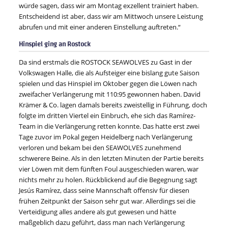
würde sagen, dass wir am Montag exzellent trainiert haben.
Entscheidend ist aber, dass wir am Mittwoch unsere Leistung
abrufen und mit einer anderen Einstellung auftreten.“
Hinspiel ging an Rostock
Da sind erstmals die ROSTOCK SEAWOLVES zu Gast in der
Volkswagen Halle, die als Aufsteiger eine bislang gute Saison
spielen und das Hinspiel im Oktober gegen die Löwen nach
zweifacher Verlängerung mit 110:95 gewonnen haben. David
Krämer & Co. lagen damals bereits zweistellig in Führung, doch
folgte im dritten Viertel ein Einbruch, ehe sich das Ramírez-
Team in die Verlängerung retten konnte. Das hatte erst zwei
Tage zuvor im Pokal gegen Heidelberg nach Verlängerung
verloren und bekam bei den SEAWOLVES zunehmend
schwerere Beine. Als in den letzten Minuten der Partie bereits
vier Löwen mit dem fünften Foul ausgeschieden waren, war
nichts mehr zu holen. Rückblickend auf die Begegnung sagt
Jesús Ramírez, dass seine Mannschaft offensiv für diesen
frühen Zeitpunkt der Saison sehr gut war. Allerdings sei die
Verteidigung alles andere als gut gewesen und hätte
maßgeblich dazu geführt, dass man nach Verlängerung