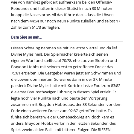
wie von Ramírez gefordert aufmerksam bei den Offensiv-
Rebounds und hatten in dieser Statistik nach 30 Minuten
knapp die Nase vorne. All das führte dazu, dass die Löwen
nach dem 44:64 nur noch neun Punkte zuließen und selbst 17
Zähler zum 61:73 auflegten.
Dem Sieg so nah…
Diesen Schwung nahmen sie mit ins letzte Viertel und da lief
Divine Myles heiß. Der Spielmacher kreierte sich seinen
eigenen Wurf und stellte auf 70:78, ehe Luc van Slooten und
Braydon Hobbs mit seinem ersten getroffenen Dreier das
75:81 erzielten. Die Gastgeber waren jetzt am Schwimmen und
die Löwen dominierten. So war es dann in der 37. Minute
passiert: Divine Myles hatte mit Korb inklusive Foul zum 83:82
die erste Braunschweiger Führung in diesem Spiel erzielt. Er
legte noch vier Punkte nach und baute den Vorsprung
zusammen mit Braydon Hobbs aus, der 38 Sekunden vor dem
Ende einen weiteren Dreier zum 92:87 getroffen hatte. Es
fühlte sich bereits wie der Comeback-Sieg an, doch kam es
anders. Braydon Hobbs verlor in den letzten Sekunden des
Spiels zweimal den Ball – mit bitteren Folgen: Die RIESEN