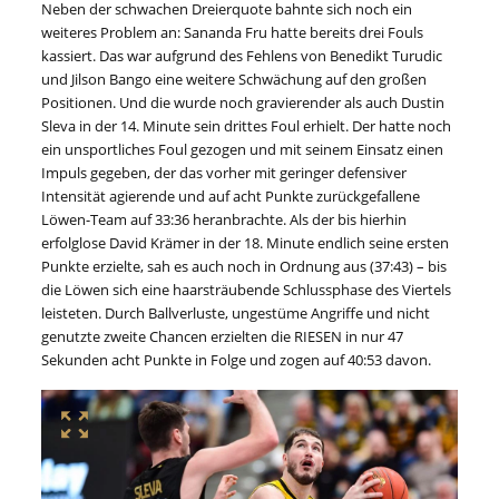
Neben der schwachen Dreierquote bahnte sich noch ein
weiteres Problem an: Sananda Fru hatte bereits drei Fouls
kassiert. Das war aufgrund des Fehlens von Benedikt Turudic
und Jilson Bango eine weitere Schwächung auf den großen
Positionen. Und die wurde noch gravierender als auch Dustin
Sleva in der 14. Minute sein drittes Foul erhielt. Der hatte noch
ein unsportliches Foul gezogen und mit seinem Einsatz einen
Impuls gegeben, der das vorher mit geringer defensiver
Intensität agierende und auf acht Punkte zurückgefallene
Löwen-Team auf 33:36 heranbrachte. Als der bis hierhin
erfolglose David Krämer in der 18. Minute endlich seine ersten
Punkte erzielte, sah es auch noch in Ordnung aus (37:43) – bis
die Löwen sich eine haarsträubende Schlussphase des Viertels
leisteten. Durch Ballverluste, ungestüme Angriffe und nicht
genutzte zweite Chancen erzielten die RIESEN in nur 47
Sekunden acht Punkte in Folge und zogen auf 40:53 davon.