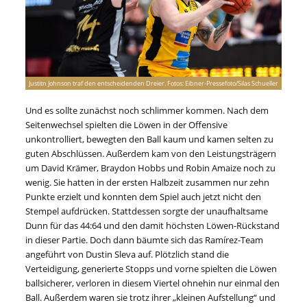
Justitn Johnson traf den entscheidenden Dreier. Fotos: Eibner-Pressefoto/Silas Schueller
Und es sollte zunächst noch schlimmer kommen. Nach dem
Seitenwechsel spielten die Löwen in der Offensive
unkontrolliert, bewegten den Ball kaum und kamen selten zu
guten Abschlüssen. Außerdem kam von den Leistungsträgern
um David Krämer, Braydon Hobbs und Robin Amaize noch zu
wenig. Sie hatten in der ersten Halbzeit zusammen nur zehn
Punkte erzielt und konnten dem Spiel auch jetzt nicht den
Stempel aufdrücken. Stattdessen sorgte der unaufhaltsame
Dunn für das 44:64 und den damit höchsten Löwen-Rückstand
in dieser Partie. Doch dann bäumte sich das Ramírez-Team
angeführt von Dustin Sleva auf. Plötzlich stand die
Verteidigung, generierte Stopps und vorne spielten die Löwen
ballsicherer, verloren in diesem Viertel ohnehin nur einmal den
Ball. Außerdem waren sie trotz ihrer „kleinen Aufstellung“ und