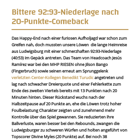
Bittere 92:93-Niederlage nach
20-Punkte-Comeback
Das Happy-End nach einer furiosen Aufholjagd war schon zum
Greifen nah, doch mussten unsere Löwen die lange Heimreise
aus Ludwigsburg mit einer schmerzhaften 92:93-Niederlage
(40:53) im Gepäck antreten. Das Team von Headcoach Jesús
Ramírez war bei den MHP RIESEN ohne Jilson Bango
(Fingerbruch) sowie seinen erneut am Sprunggelenk
verletzten Center-Kollegen Benedikt Turudic
angetreten und
lag nach schwacher Dreierquote und einer Fehlerkette zum
Ende des zweiten Viertels bereits mit 13 Punkten nach 20
Minuten hinten. Dieser Rückstand wuchs nach der
Halbzeitpause auf 20 Punkte an, ehe die Löwen trotz hoher
Foulbelastung Charakter zeigten und zunehmend mehr
Kontrolle über das Spiel gewannen. Sie reduzierten ihre
Ballverluste, waren besser bei den Rebounds, zwangen die
Ludwigsburger zu schweren Würfen und holten angeführt von
Topscorer Divine Myles (20 Punkte) auf. Bei noch 38