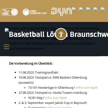
Saisonvorbereitung 2023/24
Unsere Löwen starten Mitte August offiziell in die Vorbereitung
auf die kommende easyCredit BBL-Saison 2023/24. Diese Seite
Barrierefreihei
wird während der Preseason regelmäßig aktualisiert, dann
finden sich hier die Spiel-Ergebnisse, Links zu Kurz-Berichten
und neue Informationen.
Die Vorbereitung im Überblick:
11.08.2023: Trainingsauftakt
19.08.2023: Testspiel vs. EWE Baskets Oldenburg
(auswärts)
73:101-Niederlage in Oldenburg I
Infos zum Spiel
27.08.2023: Testspiel vs. Veolia Towers Hamburg
92:81-Sieg I
Infos zum Spiel
2. & 3. September: expert Jakob Cup in Bayreuth
Turniersieg I
Infos zum Turnier