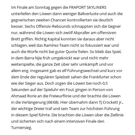
Im Finale am Sonntag gegen die FRAPORT SKYLINERS
unterliefen den Löwen dann weniger Ballverluste und auch die
gegnerischen zweiten Chancen kontrollierten sie deutlich
besser. Sechs Offensiv-Rebounds schnappten sich die Gegner
nur, während die Löwen sich zwölf Abpraller am offensiven
Brett griffen. Richtig Kapital konnten sie daraus aber nicht
schlagen, weil das Ramírez-Team nicht so fokussiert war und
auch die Würfe nicht bei guter Quote fielen. So blieb das Spiel,
in dem Barra Njie früh umgeknickt war und nicht mehr
weiterspielte, die ganze Zeit über sehr umkämpft und vor
allem eng. Insgesamt gab es elf Führungswechsel und kurz vor
dem Ende der regulären Spielzeit sahen die Frankfurter schon
wie der Sieger aus. Doch zogen die Löwen bei noch 0,5
Sekunden auf der Spieluhr ein Foul, gingen in Person von
Ahmaad Rorie an die Freiwurflinie und der brachte die Löwen
in die Verlängerung (68:68). Hier übernahm dann TJ Crockett jr.,
der wichtige Dreier traf und sein Team zur höchsten Führung
in diesem Spiel führte. Die brachten die Löwen über die Ziellinie
und sicherten sich nach einem intensiven Finale den
Turniersieg.