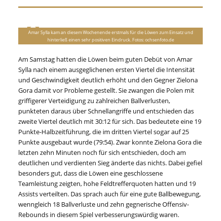
Amar Sylla kam an diesem Wochenende erstmals für die Löwen zum Einsatz und
hinterließ einen sehr positiven Eindruck. Fotos: ochsenfoto.de
Am Samstag hatten die Löwen beim guten Debüt von Amar
Sylla nach einem ausgeglichenen ersten Viertel die Intensität
und Geschwindigkeit deutlich erhöht und den Gegner Zielona
Gora damit vor Probleme gestellt. Sie zwangen die Polen mit
griffigerer Verteidigung zu zahlreichen Ballverlusten,
punkteten daraus über Schnellangriffe und entschieden das
zweite Viertel deutlich mit 30:12 für sich. Das bedeutete eine 19
Punkte-Halbzeitführung, die im dritten Viertel sogar auf 25
Punkte ausgebaut wurde (79:54). Zwar konnte Zielona Gora die
letzten zehn Minuten noch für sich entschieden, doch am
deutlichen und verdienten Sieg änderte das nichts. Dabei gefiel
besonders gut, dass die Löwen eine geschlossene
Teamleistung zeigten, hohe Feldtrefferquoten hatten und 19
Assists verteilten. Das sprach auch für eine gute Ballbewegung,
wenngleich 18 Ballverluste und zehn gegnerische Offensiv-
Rebounds in diesem Spiel verbesserungswürdig waren.