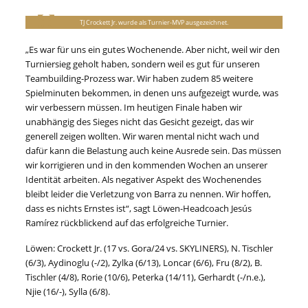
TJ Crockett Jr. wurde als Turnier-MVP ausgezeichnet.
„Es war für uns ein gutes Wochenende. Aber nicht, weil wir den
Turniersieg geholt haben, sondern weil es gut für unseren
Teambuilding-Prozess war. Wir haben zudem 85 weitere
Spielminuten bekommen, in denen uns aufgezeigt wurde, was
wir verbessern müssen. Im heutigen Finale haben wir
unabhängig des Sieges nicht das Gesicht gezeigt, das wir
generell zeigen wollten. Wir waren mental nicht wach und
dafür kann die Belastung auch keine Ausrede sein. Das müssen
wir korrigieren und in den kommenden Wochen an unserer
Identität arbeiten. Als negativer Aspekt des Wochenendes
bleibt leider die Verletzung von Barra zu nennen. Wir hoffen,
dass es nichts Ernstes ist“, sagt Löwen-Headcoach Jesús
Ramírez rückblickend auf das erfolgreiche Turnier.
Löwen: Crockett Jr. (17 vs. Gora/24 vs. SKYLINERS), N. Tischler
(6/3), Aydinoglu (-/2), Zylka (6/13), Loncar (6/6), Fru (8/2), B.
Tischler (4/8), Rorie (10/6), Peterka (14/11), Gerhardt (-/n.e.),
Njie (16/-), Sylla (6/8).