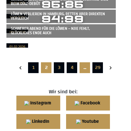
95:85
BEIM DÍAZ-DEBÜT
18.02.2026
LÖWEN VERLIEREN IN HAMBURG, RETTEN ABER DIREKTEN
94:99
VERGLEICH
14.02.2026
SCHWERER ABEND FÜR DIE LÖWEN – NJIE FEHLT,
GLÜCKLICHES ENDE AUCH
08.02.2026
01.02.2026
1
2
3
4
…
29
Wir sind bei:
Instagram
Facebook
LinkedIn
Youtube