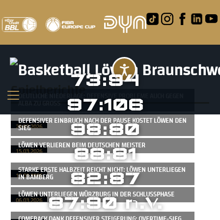
Barrierefreihei
73:94
Spielberichte
DEUTLICHE NIEDERLAGE: DEFENSIVE PROBLEME AUCH GEGEN
97:106
ALBA ZU GROSS
DEFENSIVER EINBRUCH NACH DER PAUSE KOSTET LÖWEN DEN
98:80
SIEG
29.03.2026
LÖWEN VERLIEREN BEIM DEUTSCHEN MEISTER
88:81
15.03.2026
STARKE ERSTE HALBZEIT REICHT NICHT: LÖWEN UNTERLIEGEN
82:87
IN BAMBERG
10.03.2026
LÖWEN UNTERLIEGEN WÜRZBURG IN DER SCHLUSSPHASE
87:90 n.V.
06.03.2026
COMEBACK DANK DEFENSIVER STEIGERUNG: OVERTIME-SIEG