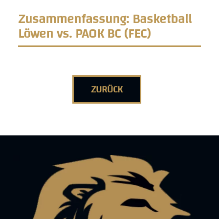
Zusammenfassung: Basketball
Löwen vs. PAOK BC (FEC)
ZURÜCK