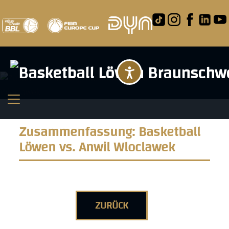
Barrierefreihei
Zusammenfassung: Basketball
Löwen vs. Anwil Wloclawek
ZURÜCK