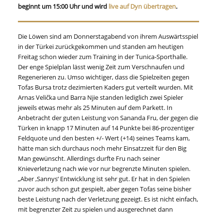
beginnt um 15:00 Uhr und wird
live auf Dyn übertragen
.
Die Löwen sind am Donnerstagabend von ihrem Auswärtsspiel
in der Türkei zurückgekommen und standen am heutigen
Freitag schon wieder zum Training in der Tunica-Sporthalle.
Der enge Spielplan lässt wenig Zeit zum Verschnaufen und
Regenerieren zu. Umso wichtiger, dass die Spielzeiten gegen
Tofas Bursa trotz dezimierten Kaders gut verteilt wurden. Mit
Arnas Velička und Barra Njie standen lediglich zwei Spieler
jeweils etwas mehr als 25 Minuten auf dem Parkett. In
Anbetracht der guten Leistung von Sananda Fru, der gegen die
Türken in knapp 17 Minuten auf 14 Punkte bei 86-prozentiger
Feldquote und den besten +/- Wert (+14) seines Teams kam,
hätte man sich durchaus noch mehr Einsatzzeit für den Big
Man gewünscht. Allerdings durfte Fru nach seiner
Knieverletzung nach wie vor nur begrenzte Minuten spielen.
„Aber ,Sannys‘ Entwicklung ist sehr gut. Er hat in den Spielen
zuvor auch schon gut gespielt, aber gegen Tofas seine bisher
beste Leistung nach der Verletzung gezeigt. Es ist nicht einfach,
mit begrenzter Zeit zu spielen und ausgerechnet dann