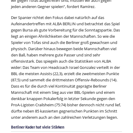
wir gegen Tofas aufgetreten sind, müssen wir auch gegen
jeden anderen Gegner spielen“, fordert Ramírez.
Der Spanier richtet den Fokus dabei natürlich auf das
Aufeinandertreffen mit ALBA BERLIN und betrachtet das Spiel
gegen Bursa als gute Vorbereitung für die Sonntagspartie. Das
liegt an einigen Ähnlichkeiten der Mannschaften. So wie die
Spieler von Tofas sind auch die Berliner groß gewachsen und
physisch. Darüber hinaus bewegen beide Mannschaften viel
den Ball, haben mehrere gute Passer und sind sehr
offensivstark. Das spiegeln auch die Statistiken von ALBA
wider: Das Team von Headcoach Israel Gonzalez verteilt in der
BBL die meisten Assists (22,3), erzielt die zweitmeisten Punkte
(87,5) und sammelt die drittmeisten Offensiv-Rebounds (14).
Dass es für die durch viel Kontinuität geprägte Berliner
Mannschaft mit einem Sieg aus vier BBL-Spielen und einem
denkbar knappen Pokalerfolg in letzter Sekunde gegen den
ProA-Ligisten Crailsheim (75:74) bisher dennoch nicht rund lief,
dürfte neben 85 kassierten gegnerischen Punkten im Schnitt
unter anderem auch an den zahlreichen Verletzungen liegen.
Berliner Kader hat viele Stärken