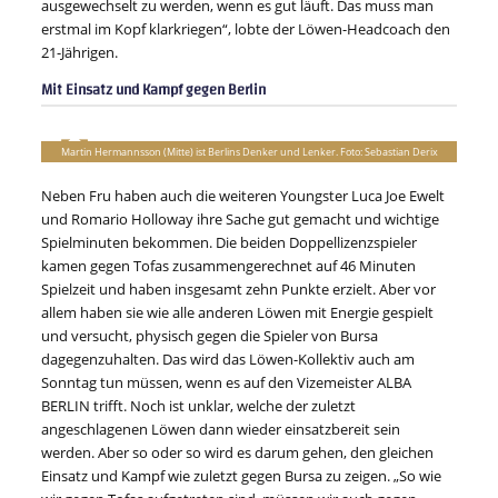
ausgewechselt zu werden, wenn es gut läuft. Das muss man
erstmal im Kopf klarkriegen“, lobte der Löwen-Headcoach den
21-Jährigen.
Mit Einsatz und Kampf gegen Berlin
Martin Hermannsson (Mitte) ist Berlins Denker und Lenker. Foto: Sebastian Derix
Neben Fru haben auch die weiteren Youngster Luca Joe Ewelt
und Romario Holloway ihre Sache gut gemacht und wichtige
Spielminuten bekommen. Die beiden Doppellizenzspieler
kamen gegen Tofas zusammengerechnet auf 46 Minuten
Spielzeit und haben insgesamt zehn Punkte erzielt. Aber vor
allem haben sie wie alle anderen Löwen mit Energie gespielt
und versucht, physisch gegen die Spieler von Bursa
dagegenzuhalten. Das wird das Löwen-Kollektiv auch am
Sonntag tun müssen, wenn es auf den Vizemeister ALBA
BERLIN trifft. Noch ist unklar, welche der zuletzt
angeschlagenen Löwen dann wieder einsatzbereit sein
werden. Aber so oder so wird es darum gehen, den gleichen
Einsatz und Kampf wie zuletzt gegen Bursa zu zeigen. „So wie