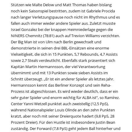
Stützen wie Malte Delow und Matt Thomas haben bislang
noch kein Saisonspiel bestritten, zudem ist Gabriele Procida
nach langer Verletzungspause noch nicht im Rhythmus und es
fallen auch immer wieder andere Spieler aus. Zuletzt musste
Israel Gonzalez bei der knappen Heimniederlage gegen die
NINERS Chemnitz (78:81) auch auf Trevion Williams verzichten.
Der Big Man ist von Ulm nach Berlin gewechselt und
demonstrierte in seinen drei BBL-Einsätzen eine enorme
Vielseitigkeit, die sich in 15 Punkten, 5,7 Rebounds, 4,7 Assists
sowie 2,7 Steals verdeutlicht. Ebenfalls stark präsentiert sich
Kapitän Martin Hermannsson, der viel Verantwortung
übernimmt und mit 13 Punkten sowie sieben Assists im
Schnitt überzeugt. „Er ist ein anderer Spieler als letztes Jahr.
Hermannsson kennt das Berliner Konzept und sein Reha-
Prozess ist abgeschlossen. Es wird wieder deutlich, dass er ein
sehr guter Spieler und enorm wichtig für ALBA ist“, so Ramírez.
Center Yanni Wetzell punktet auch zweistellig (12,5 PpS),
während Nationalspieler Louis Olinde an den zehn Punkten
kratzt, aber noch mit seiner Dreierquote hadert (9,8 PpS, 28
Prozent Dreier). Für den Hustle ist insbesondere Justin Bean
zuständig. Der Forward (7,8 PpS) geht jedem Ball hinterher und