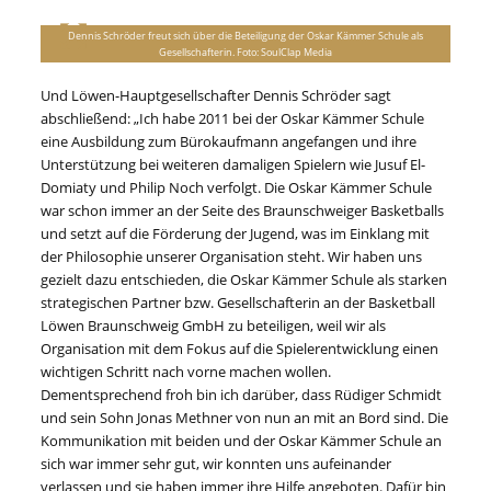
Dennis Schröder freut sich über die Beteiligung der Oskar Kämmer Schule als
Gesellschafterin. Foto: SoulClap Media
Und Löwen-Hauptgesellschafter Dennis Schröder sagt
abschließend: „Ich habe 2011 bei der Oskar Kämmer Schule
eine Ausbildung zum Bürokaufmann angefangen und ihre
Unterstützung bei weiteren damaligen Spielern wie Jusuf El-
Domiaty und Philip Noch verfolgt. Die Oskar Kämmer Schule
war schon immer an der Seite des Braunschweiger Basketballs
und setzt auf die Förderung der Jugend, was im Einklang mit
der Philosophie unserer Organisation steht. Wir haben uns
gezielt dazu entschieden, die Oskar Kämmer Schule als starken
strategischen Partner bzw. Gesellschafterin an der Basketball
Löwen Braunschweig GmbH zu beteiligen, weil wir als
Organisation mit dem Fokus auf die Spielerentwicklung einen
wichtigen Schritt nach vorne machen wollen.
Dementsprechend froh bin ich darüber, dass Rüdiger Schmidt
und sein Sohn Jonas Methner von nun an mit an Bord sind. Die
Kommunikation mit beiden und der Oskar Kämmer Schule an
sich war immer sehr gut, wir konnten uns aufeinander
verlassen und sie haben immer ihre Hilfe angeboten. Dafür bin