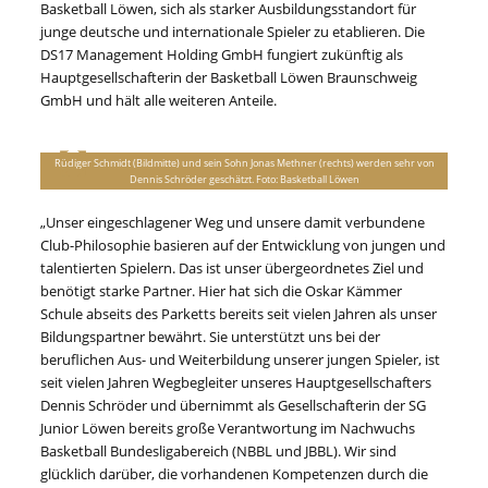
Basketball Löwen, sich als starker Ausbildungsstandort für
junge deutsche und internationale Spieler zu etablieren. Die
DS17 Management Holding GmbH fungiert zukünftig als
Hauptgesellschafterin der Basketball Löwen Braunschweig
GmbH und hält alle weiteren Anteile.
Rüdiger Schmidt (Bildmitte) und sein Sohn Jonas Methner (rechts) werden sehr von
Dennis Schröder geschätzt. Foto: Basketball Löwen
„Unser eingeschlagener Weg und unsere damit verbundene
Club-Philosophie basieren auf der Entwicklung von jungen und
talentierten Spielern. Das ist unser übergeordnetes Ziel und
benötigt starke Partner. Hier hat sich die Oskar Kämmer
Schule abseits des Parketts bereits seit vielen Jahren als unser
Bildungspartner bewährt. Sie unterstützt uns bei der
beruflichen Aus- und Weiterbildung unserer jungen Spieler, ist
seit vielen Jahren Wegbegleiter unseres Hauptgesellschafters
Dennis Schröder und übernimmt als Gesellschafterin der SG
Junior Löwen bereits große Verantwortung im Nachwuchs
Basketball Bundesligabereich (NBBL und JBBL). Wir sind
glücklich darüber, die vorhandenen Kompetenzen durch die