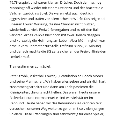
79:73 erspielt und waren klar am Drücker. Doch dann schlug
Mönninghoff wieder mit einem Dreier zu und der brachte die
Veilchen zurück ins Spiel. Die waren jetzt auch deutlich
aggressiver und trafen vor allem schwere Würfe. Das zeigte bei
unseren Löwen Wirkung, die ihre Chancen nicht nutzen,
wiederholt zu viele Freiwürfe vergaben und zu oft den Ball
verloren. Arnas Velička hielt noch mit zwei Dreiern dagegen
und kurzzeitig die Hoffnung am Leben. Aber Mönninghoff war
erneut vom Perimeter zur Stelle, traf zum 88:95 (38. Minute)
und danach machte die BG ganz sicher an der Freiwurflinie den
Deckel drauf.
Trainerstimmen zum Spiel:
Pete Strobl (Basketball Löwen): „Gratulation an Coach Moors
und seine Mannschaft. Wir haben alles geben und wirklich hart
zusammengearbeitet und dann am Ende passieren die
Kleinigkeiten, die uns nicht helfen. Das waren heute unsere
Ballverluste und normalerweise sind wir viel stärker im
Rebound. Heute haben wir das Rebound-Duell verloren. Wir
versuchen, unseren Weg weiter zu gehen mit so vielen jungen
Spielern. Diese Erfahrungen sind sehr wichtig für diese Spieler,