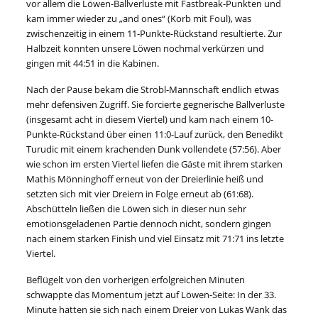
vor allem die Löwen-Ballverluste mit Fastbreak-Punkten und
kam immer wieder zu „and ones“ (Korb mit Foul), was
zwischenzeitig in einem 11-Punkte-Rückstand resultierte. Zur
Halbzeit konnten unsere Löwen nochmal verkürzen und
gingen mit 44:51 in die Kabinen.
Nach der Pause bekam die Strobl-Mannschaft endlich etwas
mehr defensiven Zugriff. Sie forcierte gegnerische Ballverluste
(insgesamt acht in diesem Viertel) und kam nach einem 10-
Punkte-Rückstand über einen 11:0-Lauf zurück, den Benedikt
Turudic mit einem krachenden Dunk vollendete (57:56). Aber
wie schon im ersten Viertel liefen die Gäste mit ihrem starken
Mathis Mönninghoff erneut von der Dreierlinie heiß und
setzten sich mit vier Dreiern in Folge erneut ab (61:68).
Abschütteln ließen die Löwen sich in dieser nun sehr
emotionsgeladenen Partie dennoch nicht, sondern gingen
nach einem starken Finish und viel Einsatz mit 71:71 ins letzte
Viertel.
Beflügelt von den vorherigen erfolgreichen Minuten
schwappte das Momentum jetzt auf Löwen-Seite: In der 33.
Minute hatten sie sich nach einem Dreier von Lukas Wank das