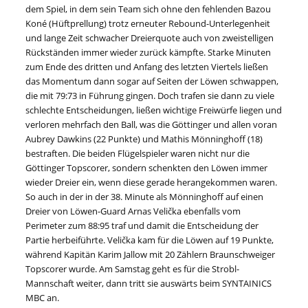
dem Spiel, in dem sein Team sich ohne den fehlenden Bazou
Koné (Hüftprellung) trotz erneuter Rebound-Unterlegenheit
und lange Zeit schwacher Dreierquote auch von zweistelligen
Rückständen immer wieder zurück kämpfte. Starke Minuten
zum Ende des dritten und Anfang des letzten Viertels ließen
das Momentum dann sogar auf Seiten der Löwen schwappen,
die mit 79:73 in Führung gingen. Doch trafen sie dann zu viele
schlechte Entscheidungen, ließen wichtige Freiwürfe liegen und
verloren mehrfach den Ball, was die Göttinger und allen voran
Aubrey Dawkins (22 Punkte) und Mathis Mönninghoff (18)
bestraften. Die beiden Flügelspieler waren nicht nur die
Göttinger Topscorer, sondern schenkten den Löwen immer
wieder Dreier ein, wenn diese gerade herangekommen waren.
So auch in der in der 38. Minute als Mönninghoff auf einen
Dreier von Löwen-Guard Arnas Velička ebenfalls vom
Perimeter zum 88:95 traf und damit die Entscheidung der
Partie herbeiführte. Velička kam für die Löwen auf 19 Punkte,
während Kapitän Karim Jallow mit 20 Zählern Braunschweiger
Topscorer wurde. Am Samstag geht es für die Strobl-
Mannschaft weiter, dann tritt sie auswärts beim SYNTAINICS
MBC an.