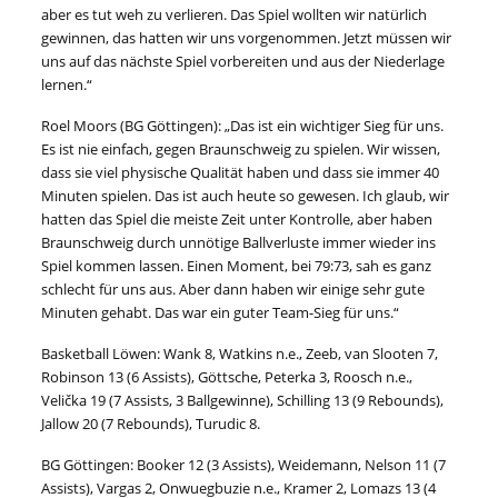
aber es tut weh zu verlieren. Das Spiel wollten wir natürlich
gewinnen, das hatten wir uns vorgenommen. Jetzt müssen wir
uns auf das nächste Spiel vorbereiten und aus der Niederlage
lernen.“
Roel Moors (BG Göttingen): „Das ist ein wichtiger Sieg für uns.
Es ist nie einfach, gegen Braunschweig zu spielen. Wir wissen,
dass sie viel physische Qualität haben und dass sie immer 40
Minuten spielen. Das ist auch heute so gewesen. Ich glaub, wir
hatten das Spiel die meiste Zeit unter Kontrolle, aber haben
Braunschweig durch unnötige Ballverluste immer wieder ins
Spiel kommen lassen. Einen Moment, bei 79:73, sah es ganz
schlecht für uns aus. Aber dann haben wir einige sehr gute
Minuten gehabt. Das war ein guter Team-Sieg für uns.“
Basketball Löwen: Wank 8, Watkins n.e., Zeeb, van Slooten 7,
Robinson 13 (6 Assists), Göttsche, Peterka 3, Roosch n.e.,
Velička 19 (7 Assists, 3 Ballgewinne), Schilling 13 (9 Rebounds),
Jallow 20 (7 Rebounds), Turudic 8.
BG Göttingen: Booker 12 (3 Assists), Weidemann, Nelson 11 (7
Assists), Vargas 2, Onwuegbuzie n.e., Kramer 2, Lomazs 13 (4