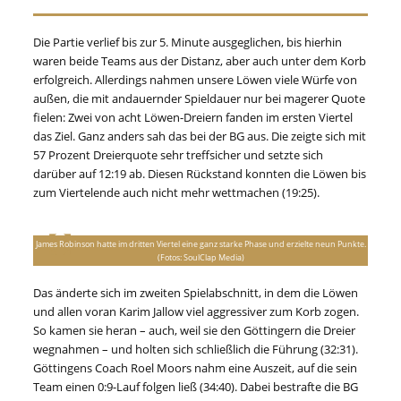
Die Partie verlief bis zur 5. Minute ausgeglichen, bis hierhin
waren beide Teams aus der Distanz, aber auch unter dem Korb
erfolgreich. Allerdings nahmen unsere Löwen viele Würfe von
außen, die mit andauernder Spieldauer nur bei magerer Quote
fielen: Zwei von acht Löwen-Dreiern fanden im ersten Viertel
das Ziel. Ganz anders sah das bei der BG aus. Die zeigte sich mit
57 Prozent Dreierquote sehr treffsicher und setzte sich
darüber auf 12:19 ab. Diesen Rückstand konnten die Löwen bis
zum Viertelende auch nicht mehr wettmachen (19:25).
James Robinson hatte im dritten Viertel eine ganz starke Phase und erzielte neun Punkte.
(Fotos: SoulClap Media)
Das änderte sich im zweiten Spielabschnitt, in dem die Löwen
und allen voran Karim Jallow viel aggressiver zum Korb zogen.
So kamen sie heran – auch, weil sie den Göttingern die Dreier
wegnahmen – und holten sich schließlich die Führung (32:31).
Göttingens Coach Roel Moors nahm eine Auszeit, auf die sein
Team einen 0:9-Lauf folgen ließ (34:40). Dabei bestrafte die BG