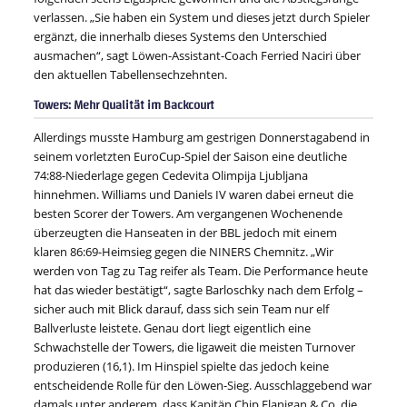
verlassen. „Sie haben ein System und dieses jetzt durch Spieler
ergänzt, die innerhalb dieses Systems den Unterschied
ausmachen“, sagt Löwen-Assistant-Coach Ferried Naciri über
den aktuellen Tabellensechzehnten.
Towers: Mehr Qualität im Backcourt
Allerdings musste Hamburg am gestrigen Donnerstagabend in
seinem vorletzten EuroCup-Spiel der Saison eine deutliche
74:88-Niederlage gegen Cedevita Olimpija Ljubljana
hinnehmen. Williams und Daniels IV waren dabei erneut die
besten Scorer der Towers. Am vergangenen Wochenende
überzeugten die Hanseaten in der BBL jedoch mit einem
klaren 86:69-Heimsieg gegen die NINERS Chemnitz. „Wir
werden von Tag zu Tag reifer als Team. Die Performance heute
hat das wieder bestätigt“, sagte Barloschky nach dem Erfolg –
sicher auch mit Blick darauf, dass sich sein Team nur elf
Ballverluste leistete. Genau dort liegt eigentlich eine
Schwachstelle der Towers, die ligaweit die meisten Turnover
produzieren (16,1). Im Hinspiel spielte das jedoch keine
entscheidende Rolle für den Löwen-Sieg. Ausschlaggebend war
damals unter anderem, dass Kapitän Chip Flanigan & Co. die