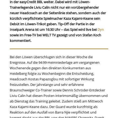
in der easyCredit BBL weiter. Dabei wird mit Löwen-
Trainerlegende Liviu Calin nicht nur ein vorübergehender
neuer Headcoach an der Seitenlinie stehen, sondern auch der
kürzlich verpflichtete Spielmacher Kaza Kajami-Keane sein
Debüt im Löwen-Trikot geben. Tip-Off der Partie in der
Inselpark Arena ist um 16:30 Uhr – das Spiel wird live bei
Dyn
sowie im Free-TV bei WELT TV gezeigt und von Stefan Koch
kommentiert.
Bei den Löwen überschlugen sich in dieser Woche die
Ereignisse. Auf die 94:99-Heimniederlage am vergangenen
Wochenende gegen den direkten Konkurrenten aus
Heidelberg folgte zu Wochenbeginn die Entscheidung,
Headcoach Kostas Papazoglou mit sofortiger Wirkung
freizustellen. Der jahrelange und sehr erfahrene
Braunschweiger Co-Trainer sowie Dennis Schröder-Entdecker
Liviu Calin hat diesen Posten interimsmäßig übernommen und
ab Dienstag das Training geleitet. Zudem stieß am Mittwoch
Kaza Kajami-Keane dazu. Der Guard wurde kurzfristig als
Reaktion auf den Ausfall von Barra Njie verpflichtet und
kommt direkt aus der BBL von den NINERS Chemnitz. Damit