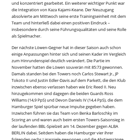
und konzentriert gearbeitet. Ein weiterer wichtiger Punkt war
die Integration von Kaza Kajami-Keane. Der Neuzugang
absolvierte am Mittwoch seine erste Trainingseinheit mit dem
Team und hinterließ dabei einen positiven Eindruck –
insbesondere durch seine Führungsqualitäten und seine Rolle
als Spielmacher.
Der nächste Löwen-Gegner hat in dieser Saison auch schon
einige Anpassungen hinter sich und seinen Kader im Vergleich
zum Hinrundenspiel deutlich verändert. Die Partie im
November hatten die Löwen souverän mit 85:73 gewonnen.
Damals standen bei den Towers noch Carlos Stewart Jr., JP
Tokoto II und Justin Edler-Davis auf dem Parkett, die den Klub
inzwischen ebenso verlassen haben wie Eric Reed II. Neu
hinzugekommen sind dagegen die beiden Guards Ross
Williams (14,9 PpS) und Devon Daniels IV (14,4 PpS), die dem
Hamburger Spiel spürbar neue Impulse gegeben haben.
Inzwischen führen sie das Team von Benka Barloschky im
Scoring an und waren auch beim ersten Towers-Saisonsieg in
der laufenden BBL-Spielzeit am 14. Dezember gegen ALBA
BERLIN dabei. Seitdem haben die Hamburger vier ihrer
folgenden sechs Ligaspiele gewonnen und die Abstiegsränge