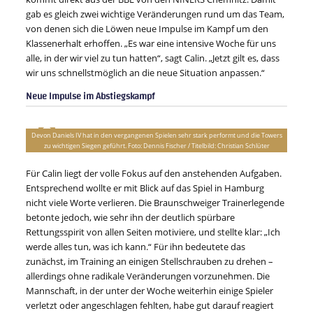
gab es gleich zwei wichtige Veränderungen rund um das Team,
von denen sich die Löwen neue Impulse im Kampf um den
Klassenerhalt erhoffen. „Es war eine intensive Woche für uns
alle, in der wir viel zu tun hatten“, sagt Calin. „Jetzt gilt es, dass
wir uns schnellstmöglich an die neue Situation anpassen.“
Neue Impulse im Abstiegskampf
Devon Daniels IV hat in den vergangenen Spielen sehr stark performt und die Towers
zu wichtigen Siegen geführt. Foto: Dennis Fischer / Titelbild: Christian Schlüter
Für Calin liegt der volle Fokus auf den anstehenden Aufgaben.
Entsprechend wollte er mit Blick auf das Spiel in Hamburg
nicht viele Worte verlieren. Die Braunschweiger Trainerlegende
betonte jedoch, wie sehr ihn der deutlich spürbare
Rettungsspirit von allen Seiten motiviere, und stellte klar: „Ich
werde alles tun, was ich kann.“ Für ihn bedeutete das
zunächst, im Training an einigen Stellschrauben zu drehen –
allerdings ohne radikale Veränderungen vorzunehmen. Die
Mannschaft, in der unter der Woche weiterhin einige Spieler
verletzt oder angeschlagen fehlten, habe gut darauf reagiert