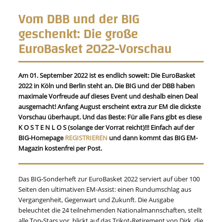
Vom DBB und der BIG
geschenkt: Die große
EuroBasket 2022-Vorschau
Am 01. September 2022 ist es endlich soweit: Die EuroBasket
2022 in Köln und Berlin steht an. Die BIG und der DBB haben
maximale Vorfreude auf dieses Event und deshalb einen Deal
ausgemacht! Anfang August erscheint extra zur EM die dickste
Vorschau überhaupt. Und das Beste: Für alle Fans gibt es diese
K O S T E N L O S (solange der Vorrat reicht)!!! Einfach auf der
BIG-Homepage
REGISTRIEREN
und dann kommt das BIG EM-
Magazin kostenfrei per Post.
Das BIG-Sonderheft zur EuroBasket 2022 serviert auf über 100
Seiten den ultimativen EM-Assist: einen Rundumschlag aus
Vergangenheit, Gegenwart und Zukunft. Die Ausgabe
beleuchtet die 24 teilnehmenden Nationalmannschaften, stellt
alle Top-Stars vor, blickt auf das Trikot-Retirement von Dirk, die