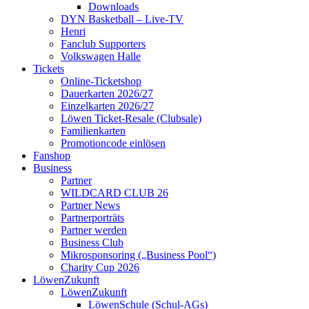
Downloads
DYN Basketball – Live-TV
Henri
Fanclub Supporters
Volkswagen Halle
Tickets
Online-Ticketshop
Dauerkarten 2026/27
Einzelkarten 2026/27
Löwen Ticket-Resale (Clubsale)
Familienkarten
Promotioncode einlösen
Fanshop
Business
Partner
WILDCARD CLUB 26
Partner News
Partnerporträts
Partner werden
Business Club
Mikrosponsoring („Business Pool“)
Charity Cup 2026
LöwenZukunft
LöwenZukunft
LöwenSchule (Schul-AGs)