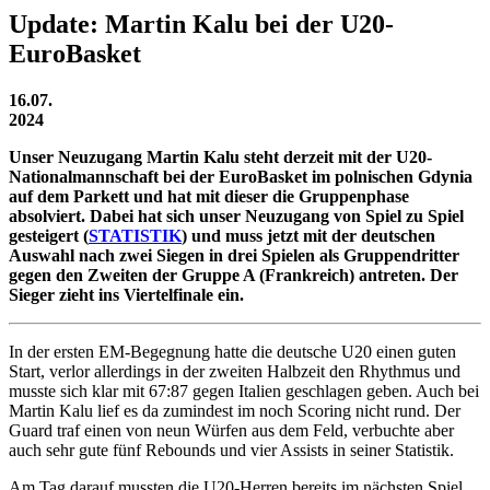
Update: Martin Kalu bei der U20-
EuroBasket
16.07.
2024
Unser Neuzugang Martin Kalu steht derzeit mit der U20-
Nationalmannschaft bei der EuroBasket im polnischen Gdynia
auf dem Parkett und hat mit dieser die Gruppenphase
absolviert. Dabei hat sich unser Neuzugang von Spiel zu Spiel
gesteigert (
STATISTIK
) und muss jetzt mit der deutschen
Auswahl nach zwei Siegen in drei Spielen als Gruppendritter
gegen den Zweiten der Gruppe A (Frankreich) antreten. Der
Sieger zieht ins Viertelfinale ein.
In der ersten EM-Begegnung hatte die deutsche U20 einen guten
Start, verlor allerdings in der zweiten Halbzeit den Rhythmus und
musste sich klar mit 67:87 gegen Italien geschlagen geben. Auch bei
Martin Kalu lief es da zumindest im noch Scoring nicht rund. Der
Guard traf einen von neun Würfen aus dem Feld, verbuchte aber
auch sehr gute fünf Rebounds und vier Assists in seiner Statistik.
Am Tag darauf mussten die U20-Herren bereits im nächsten Spiel