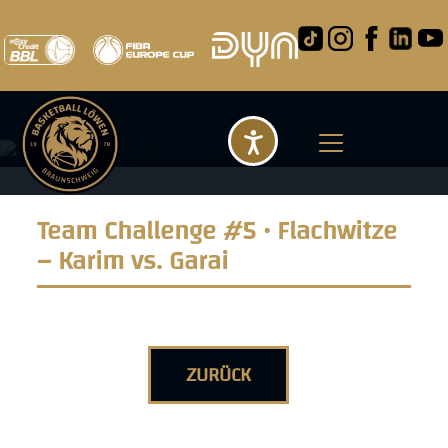
Barrierefreihei
Team Challenge #5 • Flachwitze
– Karim vs. Garai
ZURÜCK