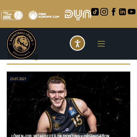
Barrierefreihei
Ticketing
23.07.2021
LÖWEN-JOB: MITARBEITER/IN TICKETING + ORGANISATION