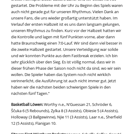
gestartet. Die Probleme mit der Uhr zu Beginn des Spiels waren
auch nicht gerade gut für unseren Rhythmus. Vielen Dank an
unsere Fans, die uns wieder großartig unterstützt haben. Im
Verlauf der ersten Halbzeit ist es uns dann langsam gelungen,
unseren Rhythmus zu finden. Kurz vor der Halbzeit hatten wir
die Kontrolle und lagen mit fünf Punkten vorne, aber dann
hatte Braunschweig einen 7:0-Lauf. Wir sind dann viel besser in
die zweite Halbzeit gestartet. Unsere Verteidigung war solide
und wir konnten Punkte aus dem Fastbreak erzielen. Ich bin
sehr glücklich über den Sieg. Es ist völlig normal, dass wir in
dieser frühen Phase der Saison noch nicht da sind, wo wir sein
wollen. Die Spieler haben das System noch nicht wirklich
verinnerlicht, die Ausführung ist auch nicht immer gut. Jetzt
haben wir die nächsten beiden schwierigen Spiele in den
nächsten fünf Tagen.“
Basketball Löwen:
Worthy n.e., N’Guessan 21, Schröder 6,
Ščuka 6 (5 Rebounds), Zylka 8 (3 Assists), Obiesie 5 (4 Assists),
Holloway (3 Ballgewinne), Njie 11 (3 Assists), Laar n.e., Sherfield
12 (5 Assists), Flanigan 10.