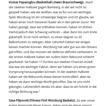
Kostas Papazoglou (Basketball Löwen Braunschweig):
„Nach
der zweiten Halbzeit gegen Bamberg, in der wir nicht so
gespielt haben, wie wir wollten, war es für uns ein wichtiges
Spiel. Würzburg ist ein schwieriger Gegner und ich glaube, sie
haben einen noch besseren Kader als in den Jahren zuvor. Wir
haben gezeigt, dass wir mithalten können, haben im dritten
Viertel jedoch den Schwung verloren – aber dann bis zum Ende
gekämpft. Es ist nicht einfach, so einen Gegner zu 20
Ballverlusten zu zwingen. Aber natürlich hätten wir einiges
besser machen können. Würzburg hat sehr gut aus der Distanz
getroffen, und das müssen wir defensiv definitiv verbessern. In
der ersten Halbzeit haben wir zudem beim Rebound schlecht
gearbeitet. Sie haben 17 Punkte aus zweiten Chancen erzielt.
Das war ein wichtiger Faktor, denn wir hätten uns einen guten
Vorsprung herausspielen können. In der zweiten Halbzeit
haben wir die Rebounds etwas besser kontrolliert, aber da
haben sie dann wichtige Würfe getroffen. Das ist uns nicht
gelungen. Letztendlich denke ich aber, dass es ein Schritt in die
richtige Richtung war.“
Sasa Filipovski (
Fitness First Würzburg Baskets):
„Es war unser
erstes Heimspiel dieser Saison, daher sind wir etwas nervös