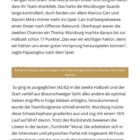
dass ihr Team dranblieb. Das hatte die Würzburger Guards
lange kontrolliert, doch fanden vor allem Marcus Carr und
Davion Mintz immer mehr ins Spiel. Carr traf beispielsweise
einen Dreier nach Offensiv-Rebound. Überhaupt waren die
zweiten Chancen ein Thema: Würzburg machte daraus bis zur
Halbzeit schon 17 Punkte! „Das war ein wichtiger Faktor, denn
wir hätten uns einen guten Vorsprung herausspielen können“,
sagte Papazoglou nach dem Spiel.
Romario Holloway setzte zu Beginn mit Steals wichtige defensive Akzente. Fotos: Viktor
Meshko
So ging es ausgeglichen (42:42) in die zweite Halbzeit und der
Start verlief aus Braunschweiger Sicht alles andere als optimal.
Sieben Angriffe in Folge blieben erfolglos, hinzukommend
wurde die Teamfoulgrenze schnell erreicht. Würzburg nutzte
diese Schwächephase gnadenlos aus und zog mit einem 18:5-
Lauf auf 60:47 davon. Trotz des Rückstands bewiesen die
Löwen in der lauten „Turnhölle“ Moral. Die arbeiteten sich in
der intensiven und physischen Partie mit insgesamt 49 Fouls
wieder heran und das war auch der Verdienst einer besseren