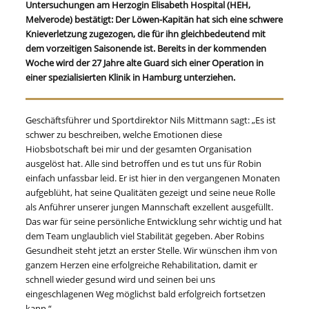
Untersuchungen am Herzogin Elisabeth Hospital (HEH,
Melverode) bestätigt: Der Löwen-Kapitän hat sich eine schwere
Knieverletzung zugezogen, die für ihn gleichbedeutend mit
dem vorzeitigen Saisonende ist. Bereits in der kommenden
Woche wird der 27 Jahre alte Guard sich einer Operation in
einer spezialisierten Klinik in Hamburg unterziehen.
Geschäftsführer und Sportdirektor Nils Mittmann sagt: „Es ist
schwer zu beschreiben, welche Emotionen diese
Hiobsbotschaft bei mir und der gesamten Organisation
ausgelöst hat. Alle sind betroffen und es tut uns für Robin
einfach unfassbar leid. Er ist hier in den vergangenen Monaten
aufgeblüht, hat seine Qualitäten gezeigt und seine neue Rolle
als Anführer unserer jungen Mannschaft exzellent ausgefüllt.
Das war für seine persönliche Entwicklung sehr wichtig und hat
dem Team unglaublich viel Stabilität gegeben. Aber Robins
Gesundheit steht jetzt an erster Stelle. Wir wünschen ihm von
ganzem Herzen eine erfolgreiche Rehabilitation, damit er
schnell wieder gesund wird und seinen bei uns
eingeschlagenen Weg möglichst bald erfolgreich fortsetzen
kann.“