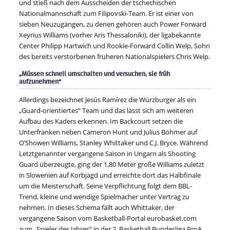
und stieß nach dem Ausscheiden der tschechischen
Nationalmannschaft zum Filipovski-Team. Er ist einer von
sieben Neuzugängen, zu denen gehören auch Power Forward
Xeyrius Williams (vorher Aris Thessaloniki), der ligabekannte
Center Philipp Hartwich und Rookie-Forward Collin Welp, Sohn
des bereits verstorbenen früheren Nationalspielers Chris Welp.
„Müssen schnell umschalten und versuchen, sie früh
aufzunehmen“
Allerdings bezeichnet Jesús Ramírez die Würzburger als ein
„Guard-orientiertes“ Team und das lässt sich am weiteren
Aufbau des Kaders erkennen. Im Backcourt setzen die
Unterfranken neben Cameron Hunt und Julius Böhmer auf
O’Showen Williams, Stanley Whittaker und C.J. Bryce. Während
Letztgenannter vergangene Saison in Ungarn als Shooting
Guard überzeugte, ging der 1,80 Meter große Williams zuletzt
in Slowenien auf Korbjagd und erreichte dort das Halbfinale
um die Meisterschaft. Seine Verpflichtung folgt dem BBL-
Trend, kleine und wendige Spielmacher unter Vertrag zu
nehmen. In dieses Schema fällt auch Whittaker, der
vergangene Saison vom Basketball-Portal eurobasket.com
zum „Spieler des Jahres“ in der 2. Basketball Bundesliga ProA