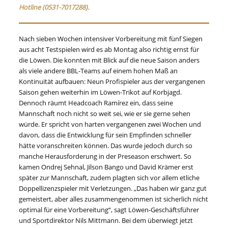
Hotline (0531-7017288).
Nach sieben Wochen intensiver Vorbereitung mit fünf Siegen
aus acht Testspielen wird es ab Montag also richtig ernst für
die Löwen. Die konnten mit Blick auf die neue Saison anders
als viele andere BBL-Teams auf einem hohen Maß an
Kontinuität aufbauen: Neun Profispieler aus der vergangenen
Saison gehen weiterhin im Löwen-Trikot auf Korbjagd.
Dennoch räumt Headcoach Ramírez ein, dass seine
Mannschaft noch nicht so weit sei, wie er sie gerne sehen
würde. Er spricht von harten vergangenen zwei Wochen und
davon, dass die Entwicklung für sein Empfinden schneller
hätte voranschreiten können. Das wurde jedoch durch so
manche Herausforderung in der Preseason erschwert. So
kamen Ondrej Sehnal, Jilson Bango und David Krämer erst
später zur Mannschaft, zudem plagten sich vor allem etliche
Doppellizenzspieler mit Verletzungen. „Das haben wir ganz gut
gemeistert, aber alles zusammengenommen ist sicherlich nicht
optimal für eine Vorbereitung“, sagt Löwen-Geschäftsführer
und Sportdirektor Nils Mittmann. Bei dem überwiegt jetzt