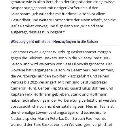
genauso wie in allen Bereichen der Organisation eine gewisse
Anspannung gepaart mit riesiger Vorfreude auf den
Saisonstart. „Ich wünsche mir für diese Saison vor allem
Gesundheit und weitere Fortschritte der Mannschaft“, schickt
Jesús Ramírez vorweg und fügt dann an: „Wir sind sehr
aufgeregt, dass es nun losgeht!“
Würzburg geht mit sieben Neuzugängen in die Saison
Der erste Löwen-Gegner Würzburg Baskets startet morgen
gegen die Telekom Baskets Bonn in die 57. easyCredit BBL-
Saison und wird weiterhin von Sasa Filipovski gecoacht. Der
Slowene hat vergangene Saison im Dezember übernommen,
die Würzburger auf den zwölften Platz geführt und seinen
Vertrag bis 2025 verlängert. Mit ihm sind Leistungsträger
Cameron Hunt, Center Filip Stanic, Guard Julius Böhmer und
Kapitän Felix Hoffmann geblieben. Stanic und Hoffmann
haben sich allerdings in der Vorbereitung verletzt und werden
voraussichtlich noch nicht einsatzfähig sein. Neu im Team ist
der ehemalige Löwen-Leistungsträger und tschechische
Nationalspieler Martin Peterka. Der ,Stretch Four‘ wurde
während der EuroBasket von den Würzburgern verpflichtet