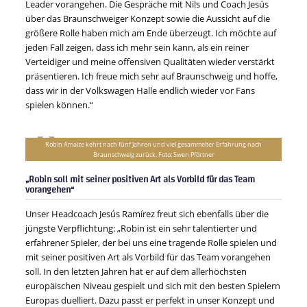
Leader vorangehen. Die Gespräche mit Nils und Coach Jesús
über das Braunschweiger Konzept sowie die Aussicht auf die
größere Rolle haben mich am Ende überzeugt. Ich möchte auf
jeden Fall zeigen, dass ich mehr sein kann, als ein reiner
Verteidiger und meine offensiven Qualitäten wieder verstärkt
präsentieren. Ich freue mich sehr auf Braunschweig und hoffe,
dass wir in der Volkswagen Halle endlich wieder vor Fans
spielen können.“
Robin Amaize kehrt nach fünf Jahren und viel gesammelter Erfahrung nach
Braunschweig zurück. Foto: Swen Pförtner
„Robin soll mit seiner positiven Art als Vorbild für das Team
vorangehen“
Unser Headcoach Jesús Ramírez freut sich ebenfalls über die
jüngste Verpflichtung: „Robin ist ein sehr talentierter und
erfahrener Spieler, der bei uns eine tragende Rolle spielen und
mit seiner positiven Art als Vorbild für das Team vorangehen
soll. In den letzten Jahren hat er auf dem allerhöchsten
europäischen Niveau gespielt und sich mit den besten Spielern
Europas duelliert. Dazu passt er perfekt in unser Konzept und