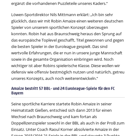
ergänzt die vorhandenen Puzzleteile unseres Kaders.“
Löwen-Sportdirektor Nils Mittmann erklärt: „Ich bin sehr
glücklich, dass wir mit Robin Amaize einen weiteren deutschen
Spieler von unserem sportlichen Konzept überzeugen
konnten. Robin hat aus Braunschweig heraus den Sprung auf
das europäische Toplevel geschafft, Titel gewonnen und gegen
die besten Spieler in der Euroleague gespielt. Das sind
wertvolle Erfahrungen, die er nun in unsere junge Mannschaft
sowie in die gesamte Organisation einbringen wird. Noch
wichtiger ist aber Robins spielerische Klasse. Diese wollen wir
defensiv wie offensiv bestmöglich nutzen und natürlich, getreu
unseres Konzepts, auch noch weiterentwickeln.“
Amaize bestritt 57 BBL- und 24 Euroleague-Spiele für den FC
Bayern
Seine sportliche Karriere startete Robin Amaize in seiner
Heimatstadt Gießen, entschied sich dann 2013 für einen
Wechsel nach Braunschweig und kam fortan als
Doppellizenzspieler sowohl in der BBL als auch in der ProB zum
Einsatz. Unter Coach Raoul Korner absolvierte Amaize in der
Saison 2015/2016 21 Spiele in der BBL und steuerte 3 Punkte