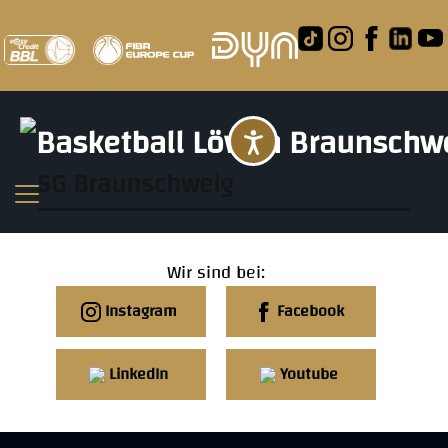
Barrierefreihei
SG Braunschweig
Wir sind bei:
Instagram
Facebook
LinkedIn
Youtube