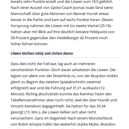
bereits zehn Punkte erzielt und die Löwen zum 16:5 geführt.
Nach einer Auszeit von Gäste-Coach Joonas Iisalo fand seine
Mannschaft über gute Aktionen von Bennet Hundt etwas
besser in die Partie und kam auf sechs Punkte heran. Diesen
Vorsprung nahmen die Löwen mit ins zweite Viertel (25:19),
hätten aber mit Blick auf ihre deutlich bessere Feldquote von
58 Prozent gegenüber den Heidelberger 42 Prozent noch
höher führen können.
Löwen bleiben ruhig und ziehen davon
Dass dies nicht der Fall war, lag auch an mehreren
verschenkten Punkten. Doch daran arbeiteten die Löwen. Die
legten vor allem von der Dreierlinie zu, von der Braydon Hobbs
gleich zu Beginn des zweiten Spielabschnitts zweimal
erfolgreich war und die Führung auf 31:21 ausbaute (12.
Minute). Richtig abschütteln konnte das Ramírez-Team den
Tabellenvierzehnten aber noch nicht, weil der über Hundt und
Vincent Kesteloot dagegenhielt. Sie hatten für das 35:34
gesorgt (15. Min.), die Löwen ließen sich aber nicht
verunsichern. Ganz im Gegenteil: Nach einem Monsterblock
von Robin Amaize trafen der weiterhin starke Myles, Brandon