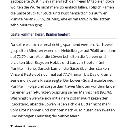
gedoppelte Dustin Sleva mehrfach den freien Mitspieler, doch
wollten die Würfe nicht mehr so einfach fallen. Folglich kamen
die Gäste Stück für Stück und zwischenzeitlich bis auf vier
Punkte heran (63:59, 28. Min), ehe es mit 69:62 in die letzten
zehn Minuten ging.
Gäste kommen heran, Krämer kontert
Da sollte es noch einmal richtig spannend werden. Nach zwei
gespielten Minuten waren die Heidelberger auf 70:68 und dann
auf 72:70 dran. Aber die Löwen behielten die Nerven und
erzielten über Braydon Hobbs und Luc van Slooten fünf
Punkte in Serie. Danach kamen die Gäste über den starken
Vincent Kesteloot nochmal auf 77:74 heran, bis David Krämer
seine individuelle Klasse zeigte. Der Löwen-Guard erzielte neun
Punkte in Folge und sorgte damit zwei Minuten vor dem Ende
für einen Zehn-Punkte-Vorsprung seiner Mannschaft (86:76).
Washington wehrte sich mit einem Distanzwurf gegen den
Rückstand, aber die Löwen ließen sich die Butter nicht mehr
vom Brot nehmen und konnten nach 40 Minuten den zweiten
und wichtigen Heimsieg der Saison feiern.
Trainerstimmen: