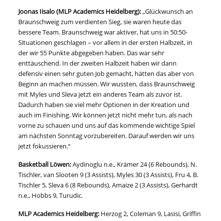
Joonas Iisalo (MLP Academics Heidelberg):
„Glückwunsch an
Braunschweig zum verdienten Sieg, sie waren heute das
bessere Team. Braunschweig war aktiver, hat uns in 50:50-
Situationen geschlagen – vor allem in der ersten Halbzeit, in
der wir 55 Punkte abgegeben haben. Das war sehr
enttäuschend. In der zweiten Halbzeit haben wir dann
defensiv einen sehr guten Job gemacht, hätten das aber von
Beginn an machen müssen. Wir wussten, dass Braunschweig
mit Myles und Sleva jetzt ein anderes Team als zuvor ist.
Dadurch haben sie viel mehr Optionen in der Kreation und
auch im Finishing. Wir können jetzt nicht mehr tun, als nach
vorne zu schauen und uns auf das kommende wichtige Spiel
am nächsten Sonntag vorzubereiten. Darauf werden wir uns
jetzt fokussieren.“
Basketball Löwen:
Aydinoglu n.e., Krämer 24 (6 Rebounds), N.
Tischler, van Slooten 9 (3 Assists), Myles 30 (3 Assists), Fru 4, B.
Tischler 5, Sleva 6 (8 Rebounds), Amaize 2 (3 Assists), Gerhardt
n.e., Hobbs 9, Turudic.
MLP Academics Heidelberg:
Herzog 2, Coleman 9, Lasisi, Griffin