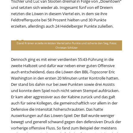
Tischler und Luc van Slooten dreimal in Folge von „Downtown“
und setzten sich wieder ab. Insgesamt fünf von elf Dreiern
netzten die Löwen in diesem Viertel ein, in dem sie ihre
Feldtrefferquote bei 58 Prozent hielten und 30 Punkte
erzielten, allerdings auch 24 Heidelberger Punkte zuließen.
David Krämer erzielte im letzten Viertel zehn Punkte und sicherte den Sieg. Fotos:
Christian Schlüter
Dennoch ging es mit einer verdienten 55:43-Führung in die
zweite Halbzeit und dafür war neben einer guten Offensive
auch entscheidend, dass die Löwen den BBL-Topscorer Eric
Washington in den ersten 20 Minuten unter Kontrolle hatten.
Der stand bis dahin nur bei zwei Punkten sowie drei Assists
und konnte dem Spiel noch nicht seinen Stempel aufdrücken.
Er kam aber aggressiver aus der Kabine zurück und das galt
auch für seine Kollegen, die gemeinschaftlich vor allem in der
Defensive die Intensität höherschraubten. Das hatte
Auswirkungen auf das Löwen-Spiel: Der Ball wurde weniger
bewegt und generell schwand gegen den defensiven Druck der
vorherige offensive Fluss. So fand zum Beispiel der meistens