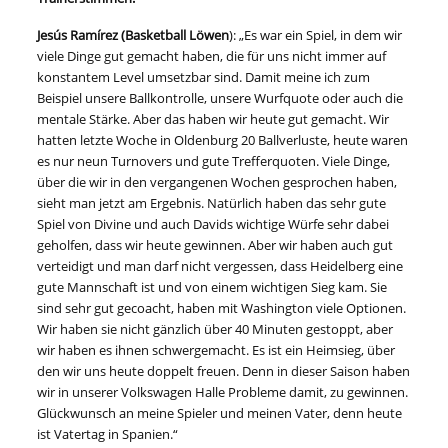
Jesús Ramírez (Basketball Löwen
): „Es war ein Spiel, in dem wir
viele Dinge gut gemacht haben, die für uns nicht immer auf
konstantem Level umsetzbar sind. Damit meine ich zum
Beispiel unsere Ballkontrolle, unsere Wurfquote oder auch die
mentale Stärke. Aber das haben wir heute gut gemacht. Wir
hatten letzte Woche in Oldenburg 20 Ballverluste, heute waren
es nur neun Turnovers und gute Trefferquoten. Viele Dinge,
über die wir in den vergangenen Wochen gesprochen haben,
sieht man jetzt am Ergebnis. Natürlich haben das sehr gute
Spiel von Divine und auch Davids wichtige Würfe sehr dabei
geholfen, dass wir heute gewinnen. Aber wir haben auch gut
verteidigt und man darf nicht vergessen, dass Heidelberg eine
gute Mannschaft ist und von einem wichtigen Sieg kam. Sie
sind sehr gut gecoacht, haben mit Washington viele Optionen.
Wir haben sie nicht gänzlich über 40 Minuten gestoppt, aber
wir haben es ihnen schwergemacht. Es ist ein Heimsieg, über
den wir uns heute doppelt freuen. Denn in dieser Saison haben
wir in unserer Volkswagen Halle Probleme damit, zu gewinnen.
Glückwunsch an meine Spieler und meinen Vater, denn heute
ist Vatertag in Spanien.“